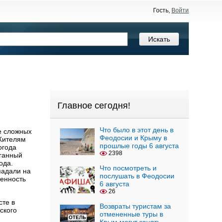
Гость,
Войти
Главное сегодня!
Что было в этот день в
е сложных
Феодосии и Крыму в
Жителям
прошлые годы 6 августа
огода
2398
аганный
ода.
Что посмотреть и
падали на
послушать в Феодосии
оенность
6 августа
26
сте в
Возвраты туристам за
ского
отмененные туры в