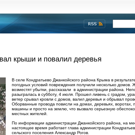
рвал крыши и повалил деревья
В селе Кондратьево Джанкойского района Крыма в результат
погодных условий повреждения получили несколько домов. 
возместят убытки, рассказали в администрации района. Неп
разыгралась в субботу, 4 июля. Прошел ливень с градом, ур
ветер срывал кровли с домов, валил деревья и обрывал пров
Оборванные провода повисли на домах, деревьях, воротах, 
машины и просто на землю, что вызвало серьезную обеспок
местных жителей.
По информации администрации Джанкойского района, на ме
настоящее время работает глава администрации Кондратьев
сельского поселения Александр Рогов.