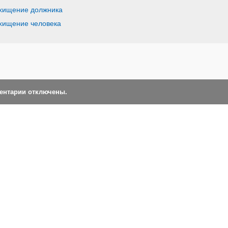
охищение должника
охищение человека
ментарии отключены.