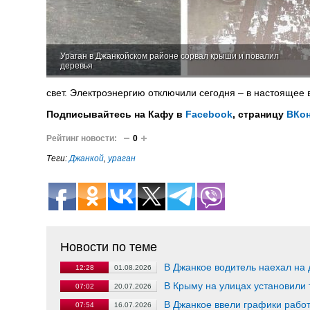
Ураган в Джанкойском районе сорвал крыши и повалил
деревья
свет. Электроэнергию отключили сегодня – в настоящее
Подписывайтесь на Кафу в
Facebook
, страницу
ВКон
Рейтинг новости:
0
Теги:
Джанкой
,
ураган
Новости по теме
В Джанкое водитель наехал на
12:28
01.08.2026
В Крыму на улицах установили
07:02
20.07.2026
В Джанкое ввели графики работ
07:54
16.07.2026