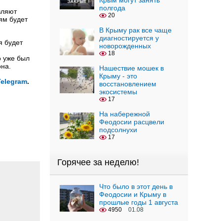
Крым могут занять
полгода
вляют
20
ям будет
В Крыму рак все чаще
диагностируется у
я будет
новорожденных
18
о уже был
она.
Нашествие мошек в
Крыму - это
Telegram
.
восстановлением
экосистемы
17
На набережной
Феодосии расцвели
подсолнухи
17
Горячее за неделю!
Что было в этот день в
Феодосии и Крыму в
прошлые годы 1 августа
4950
01.08