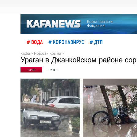
Крым: новости
Феодосии
# ВОДА
# КОРОНАВИРУС
# ДТП
Кафа
>
Новости Крыма
>
Ураган в Джанкойском районе со
13:09
05.07