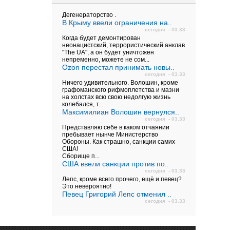
Дегенераторство .
В Крыму ввели ограничения на..
сегодня - 03.33
Когда будет демонтирован
неонацистский, террористический анклав
"The UA", а он будет уничтожен
непременно, можете не сом...
Ozon перестал принимать новы..
сегодня - 03.33
Ничего удивительного. Волошин, кроме
графоманского рифмоплетства и мазни
на холстах всю свою недолгую жизнь
колебался, т...
Максимилиан Волошин вернулся..
сегодня - 03.33
Представляю себе в каком отчаянии
пребывает нынче Министерство
Обороны. Как страшно, санкции самих
США!
Сборище п...
США ввели санкции против по..
сегодня - 03.33
Лепс, кроме всего прочего, ещё и певец?
Это невероятно!
Певец Григорий Лепс отменил ..
сегодня - 03.33