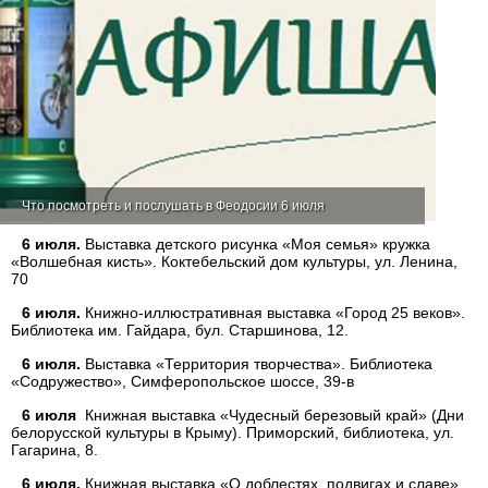
Что посмотреть и послушать в Феодосии 6 июля
6 июля.
Выставка детского рисунка «Моя семья» кружка
«Волшебная кисть». Коктебельский дом культуры, ул. Ленина,
70
6 июля.
Книжно-иллюстративная выставка «Город 25 веков».
Библиотека им. Гайдара, бул. Старшинова, 12.
6 июля.
Выставка «Территория творчества». Библиотека
«Содружество», Симферопольское шоссе, 39-в
6 июля
Книжная выставка «Чудесный березовый край» (Дни
белорусской культуры в Крыму). Приморский, библиотека, ул.
Гагарина, 8.
6 июля.
Книжная выставка «О доблестях, подвигах и славе».