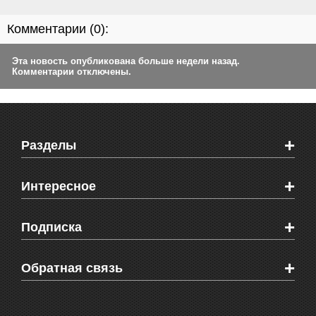
Комментарии (
0
):
Эта новость опубликована больше недели назад.
Комментарии отключены.
+
Разделы
Новости Феодосии
+
Интересное
Новости Крыма
Мировые новости
Видео о Феодосии
+
Подписка
Объявления
Веб-камеры Феодосии
Здоровье
Блоги феодосийцев
Печатная версия газеты "Кафа"
+
СМС мнения читателей
Обратная связь
Школы Феодосии
RSS
Рекламодателям
Контактная информация