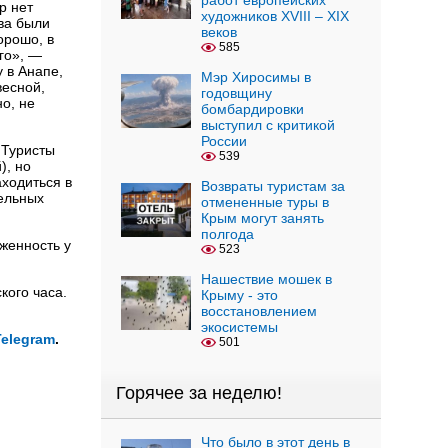
работ европейских
р нет
художников XVIII – XIX
тва были
веков
орошо, в
585
го», —
 в Анапе,
Мэр Хиросимы в
весной,
годовщину
о, не
бомбардировки
выступил с критикой
России
 Туристы
539
), но
аходиться в
Возвраты туристам за
тельных
отмененные туры в
Крым могут занять
полгода
женность у
523
Нашествие мошек в
кого часа.
Крыму - это
восстановлением
экосистемы
Telegram
.
501
Горячее за неделю!
Что было в этот день в