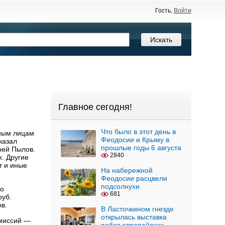
Гость,
Войти
Главное сегодня!
Что было в этот день в
тным лицам
Феодосии и Крыму в
казал
прошлые годы 6 августа
рей Пылов.
2840
х. Другие
т и иные
На набережной
Феодосии расцвели
подсолнухи
но
681
руб.
в.
В Ласточкином гнезде
открылась выставка
омиссий —