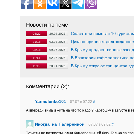
Новости по теме
Спасатели помогли 10 туристам
08:22
26.07.2026
Циклон принесет долгожданное
21:18
03.07.2026
В Крыму продают винные завод
08:18
09.06.2026
В Евпатории кафе заплатило п
11:41
02.05.2026
В Крыму откроют три центра зд
11:19
28.04.2026
Комментарии (
2
):
Yarmolenko101
07.07 в 07:22
#
А впереди зима и жить на что то надо ? Картошку в августе в т
Иногда_на_Галерейной
07.07 в 09:02
#
Туристы не патриоты, одни бандеровцы, ей богу. Только за с