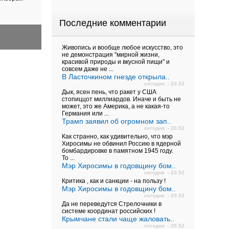
Последние комментарии
Живопись и вообще любое искусство, это
не демонстрация "мирной жизни,
красивой природы и вкусной пищи" и
совсем даже не ...
В Ласточкином гнезде открыла..
сегодня - 20.52
Дык, ясен пень, что ракет у США
стопиццот миллиардов. Иначе и быть не
может, это же Америка, а не какая-то
Германия или ...
Трамп заявил об огромном зап..
сегодня - 20.52
Как странно, как удивительно, что мэр
Хиросимы не обвинил Россию в ядерной
бомбардировке в памятном 1945 году.
То ...
Мэр Хиросимы в годовщину бом..
сегодня - 20.52
Критика , как и санкции - на пользу !
Мэр Хиросимы в годовщину бом..
сегодня - 20.52
Да не переведутся Стрелочники в
системе координат российских !
Крымчане стали чаще жаловать..
сегодня - 20.52