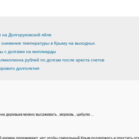
 на Долгоруковской яйле
 снижение температуры в Крыму на выходных
ы с долгами на миллиарды
олмиллиона рублей по долгам после ареста счетов
орового долголетия
ени деревьев можно высаживать , морковь , цибулю ...
вой карман переживают, нет чтобы сакральный Крым поддержать и простить о