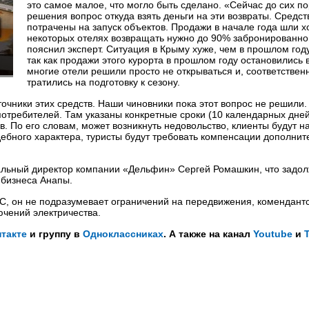
это самое малое, что могло быть сделано. «Сейчас до сих по
решения вопрос откуда взять деньги на эти возвраты. Средс
потрачены на запуск объектов. Продажи в начале года шли х
некоторых отелях возвращать нужно до 90% забронированно
пояснил эксперт. Ситуация в Крыму хуже, чем в прошлом году
так как продажи этого курорта в прошлом году остановились 
многие отели решили просто не открываться и, соответственн
тратились на подготовку к сезону.
точники этих средств. Наши чиновники пока этот вопрос не решили.
потребителей. Там указаны конкретные сроки (10 календарных дней
. По его словам, может возникнуть недовольство, клиенты будут н
дебного характера, туристы будут требовать компенсации дополни
льный директор компании «Дельфин» Сергей Ромашкин, что задол
о бизнеса Анапы.
, он не подразумевает ограничений на передвижения, комендантс
лючений электричества.
такте
и группу в
Одноклассниках
. А также на канал
Youtube
и