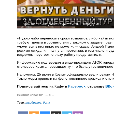
Турбизнес Крыма должен туристам 20-30 млрд рублей
«Нужно либо переносить сроки возвратов, либо найти ис
требуют деньги в соответствии с законом о защите прав 
уложиться в них никто не может», — сказал Андрей Пылов
режиме ожидания, начнутся претензии, в том числе и су
издержек, неустоек, оплату работу представителя.
Информацию подтвердил и вице-президент АТОР, генера
отельеров Крыма превышает ту, что была у гостиничног
Напомним, 25 июня в Крыму официально ввели режим ЧС
Такие меры приняли на фоне топливного кризиса и отк
Подписывайтесь на Кафу в
Facebook
, страницу
ВКон
Рейтинг новости:
0
Теги:
турбизнес
,
долг