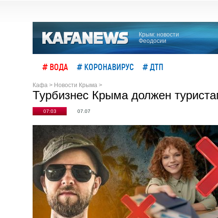
Крым: новости
Феодосии
# ВОДА
# КОРОНАВИРУС
# ДТП
Кафа
>
Новости Крыма
>
Турбизнес Крыма должен туриста
07:03
07.07