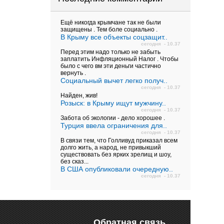
Ещё никогда крымчане так не были
защищены . Тем боле социально .
В Крыму все объекты соцзащит..
сегодня - 10.37
Перед этим надо только не забыть
заплатить Инфляционный Налог . Чтобы
было с чего вм эти деньги частично
вернуть .
Социальный вычет легко получ..
сегодня - 10.37
Найден, жив!
Розыск: в Крыму ищут мужчину..
сегодня - 10.37
Забота об экологии - дело хорошее .
Турция ввела ограничения для..
сегодня - 10.37
В связи тем, что Голливуд приказал всем
долго жить, а народ, не привыкший
существовать без ярких зрелищ и шоу,
без сказ...
В США опубликовали очередную..
сегодня - 10.37
Обратная связь