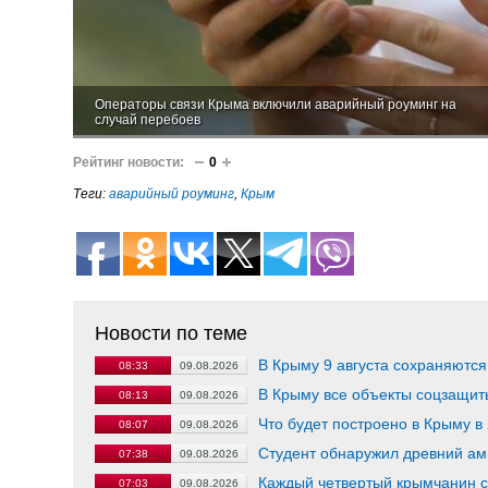
Операторы связи Крыма включили аварийный роуминг на
случай перебоев
Рейтинг новости:
0
Теги:
аварийный роуминг
,
Крым
Новости по теме
В Крыму 9 августа сохраняютс
08:33
09.08.2026
В Крыму все объекты соцзащит
08:13
09.08.2026
Что будет построено в Крыму в 
08:07
09.08.2026
Студент обнаружил древний ам
07:38
09.08.2026
Каждый четвертый крымчанин с
07:03
09.08.2026