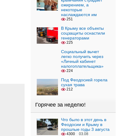
крымчанин страдает
ожирением, а
некоторые
наслаждаются им
251
В Крыму все объекты
соцзащиты оснастили
генераторами
225
Социальный вычет
легко получить через
«Личный кабинет
налогоплательщика»
224
Под Феодосией горела
сухая трава
212
Горячее за неделю!
Что было в этот день в
Феодосии и Крыму в
прошлые годы 3 августа
4300
03.08