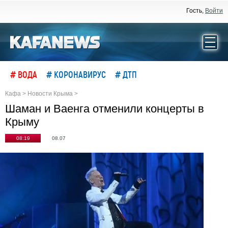
Гость,
Войти
# ВОДА
# КОРОНАВИРУС
# ДТП
Кафа
>
Новости Крыма
>
Шаман и Ваенга отменили концерты в
Крыму
08:19
08.07