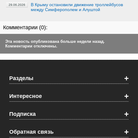
В Крыму остановили движение троллейбусов
29.06.2026
между Симферополем и Алуштой
Комментарии (
0
):
Эта новость опубликована больше недели назад.
Комментарии отключены.
+
Разделы
Новости Феодосии
+
Интересное
Новости Крыма
Мировые новости
Видео о Феодосии
+
Подписка
Объявления
Веб-камеры Феодосии
Здоровье
Блоги феодосийцев
Печатная версия газеты "Кафа"
+
СМС мнения читателей
Обратная связь
Школы Феодосии
RSS