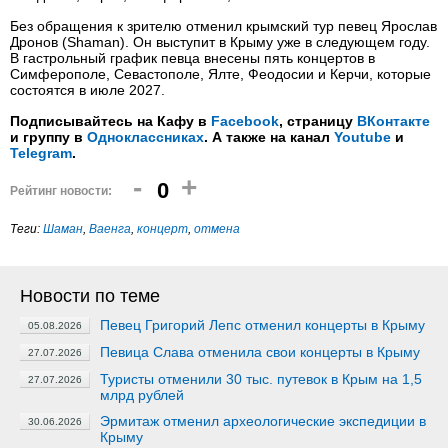
Без обращения к зрителю отменил крымский тур певец Ярослав
Дронов (Shaman). Он выступит в Крыму уже в следующем году.
В гастрольный график певца внесены пять концертов в
Симферополе, Севастополе, Ялте, Феодосии и Керчи, которые
состоятся в июле 2027.
Подписывайтесь на Кафу в
Facebook
, страницу
ВКонтакте
и группу в
Одноклассниках
. А также на канал
Youtube
и
Telegram
.
-
+
0
Рейтинг новости:
Теги:
Шаман
,
Ваенга
,
концерт
,
отмена
Новости по теме
Певец Григорий Лепс отменил концерты в Крыму
05.08.2026
Певица Слава отменила свои концерты в Крыму
27.07.2026
Туристы отменили 30 тыс. путевок в Крым на 1,5
27.07.2026
млрд рублей
Эрмитаж отменил археологические экспедиции в
30.06.2026
Крыму