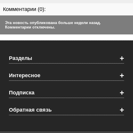
Комментарии (
0
):
Эта новость опубликована больше недели назад.
Комментарии отключены.
+
Разделы
Новости Феодосии
+
Интересное
Новости Крыма
Мировые новости
Видео о Феодосии
+
Подписка
Объявления
Веб-камеры Феодосии
Здоровье
Блоги феодосийцев
Печатная версия газеты "Кафа"
+
СМС мнения читателей
Обратная связь
Школы Феодосии
RSS
Рекламодателям
Контактная информация