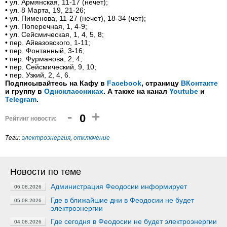
•
ул. Армянская, 11-17 (нечет);
•
ул. 8 Марта, 19, 21-26;
•
ул. Пименова, 11-27 (нечет), 18-34 (чет);
•
ул. Поперечная, 1, 4-9;
•
ул. Сейсмическая, 1, 4, 5, 8;
•
пер. Айвазовского, 1-11;
•
пер. Фонтанный, 3-16;
•
пер. Фурманова, 2, 4;
•
пер. Сейсмический, 9, 10;
•
пер. Узкий, 2, 4, 6.
Подписывайтесь на Кафу в
Facebook
, страницу
ВКонтакте
и группу в
Одноклассниках
. А также на канал
Youtube
и
Telegram
.
-
+
0
Рейтинг новости:
Теги:
электроэнергия
,
отключение
Новости по теме
Администрация Феодосии информирует
06.08.2026
Где в ближайшие дни в Феодосии не будет
05.08.2026
электроэнергии
Где сегодня в Феодосии не будет электроэнергии
04.08.2026