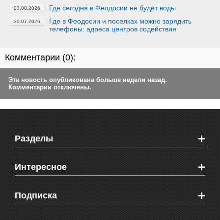
Где сегодня в Феодосии не будет воды
03.08.2026
Где в Феодосии и поселках можно зарядить
30.07.2026
телефоны: адреса центров содействия
Комментарии (
0
):
Эта новость опубликована больше недели назад.
Комментарии отключены.
+
Разделы
Новости Феодосии
+
Интересное
Новости Крыма
Мировые новости
Видео о Феодосии
+
Подписка
Объявления
Веб-камеры Феодосии
Здоровье
Блоги феодосийцев
Печатная версия газеты "Кафа"