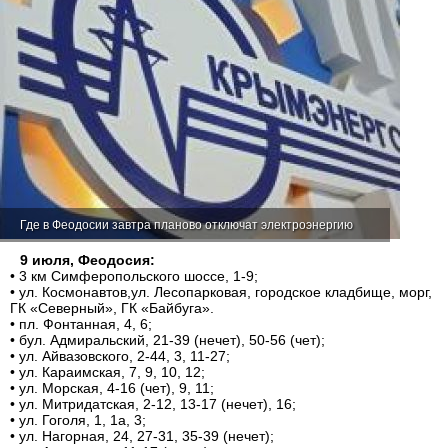
Где в Феодосии завтра планово отключат электроэнергию
9 июля, Феодосия:
•
3 км Симферопольского шоссе, 1-9;
•
ул. Космонавтов,ул. Лесопарковая, городское кладбище, морг,
ГК «Северный», ГК «Байбуга».
•
пл. Фонтанная, 4, 6;
•
бул. Адмиральский, 21-39 (нечет), 50-56 (чет);
•
ул. Айвазовского, 2-44, 3, 11-27;
•
ул. Караимская, 7, 9, 10, 12;
•
ул. Морская, 4-16 (чет), 9, 11;
•
ул. Митридатская, 2-12, 13-17 (нечет), 16;
•
ул. Гоголя, 1, 1а, 3;
•
ул. Нагорная, 24, 27-31, 35-39 (нечет);