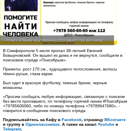
Розыск: в Крыму ищут мужчину, пропавшего три дня назад
В Симферополе 5 июля пропал 38-летний Евгений
Бовшуновский. Он вышел из дома и не вернулся, сообщили в
поисковом отряде «ПоискКрым».
Приметы: рост 170 см., худощавого телосложения, волосы
тёмно-русые, глаза карие.
Был одет в красную футболку, темные брюки, черные
мокасины.
«Просим сообщать любую информацию, связанную с поиском
без вести пропавшего, по телефону горячей линии #ПоискКрым
+79785606060, либо по номеру телефона +79789647680», -
говорится в сообщении поискового отряда.
Подписывайтесь на Кафу в
Facebook
, страницу
ВКонтакте
и группу в
Одноклассниках
. А также на канал
Youtube
и
Telegram
.