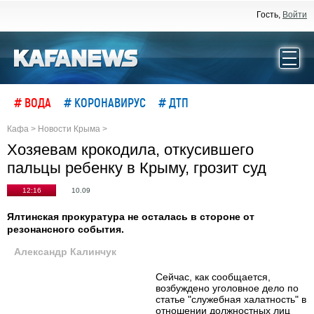
Гость,
Войти
# ВОДА
# КОРОНАВИРУС
# ДТП
Кафа
>
Новости Крыма
>
Хозяевам крокодила, откусившего
пальцы ребенку в Крыму, грозит суд
12:16
10.09
Ялтинская прокуратура не осталась в стороне от
резонансного события.
Александр Калинчук
Сейчас, как сообщается,
возбуждено уголовное дело по
статье "служебная халатность" в
отношении должностных лиц