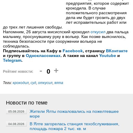
предприятия, которое содержит
крокодила. В случае
положительного рассмотрения
дела им будет грозить до двух
лет исправительных работ или
до трех лет лишения свободы.
Напомним, 26 августа мисиспский крокодил
откусил
два пальца
мальчику, просунувшему руку в вольер. Как позже выяснилось,
техника безопасности при сооружении вольера не
соблюдалась.
Подписывайтесь на Кафу в
Facebook
, страницу
ВКонтакте
и группу в
Одноклассниках
. А также на канал
Youtube
и
Telegram
.
-
+
0
Рейтинг новости:
Теги:
крокодил
,
суд
,
откусил
,
ялта
Новости по теме
Жители Ялты пожаловались на пожелтевшее
05.08.2026
море
В Ялте загорелась станция техобслуживания,
04.08.2026
площадь пожара 2 тыс. кв. м