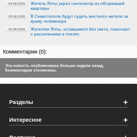
Житель Ялты украл синтезатор из обгоревшей
03.08.2026
квартиры
В Севастополе будут судить местного жителя за
03.08.2026
кражу телевизора
Жителям Ялты, оставшимся без света, помогают
02.08.2026
с расселением в отелях
Комментарии (
0
):
Эта новость опубликована больше недели назад.
Комментарии отключены.
+
Разделы
Новости Феодосии
+
Интересное
Новости Крыма
Мировые новости
Видео о Феодосии