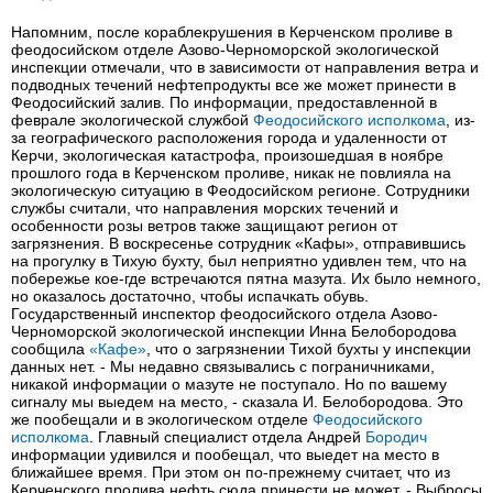
Напомним, после кораблекрушения в Керченском проливе в
феодосийском отделе Азово-Черноморской экологической
инспекции отмечали, что в зависимости от направления ветра и
подводных течений нефтепродукты все же может принести в
Феодосийский залив. По информации, предоставленной в
феврале экологической службой
Феодосийского исполкома
, из-
за географического расположения города и удаленности от
Керчи, экологическая катастрофа, произошедшая в ноябре
прошлого года в Керченском проливе, никак не повлияла на
экологическую ситуацию в Феодосийском регионе. Сотрудники
службы считали, что направления морских течений и
особенности розы ветров также защищают регион от
загрязнения. В воскресенье сотрудник «Кафы», отправившись
на прогулку в Тихую бухту, был неприятно удивлен тем, что на
побережье кое-где встречаются пятна мазута. Их было немного,
но оказалось достаточно, чтобы испачкать обувь.
Государственный инспектор феодосийского отдела Азово-
Черноморской экологической инспекции Инна Белобородова
сообщила
«Кафе»
, что о загрязнении Тихой бухты у инспекции
данных нет. - Мы недавно связывались с пограничниками,
никакой информации о мазуте не поступало. Но по вашему
сигналу мы выедем на место, - сказала И. Белобородова. Это
же пообещали и в экологическом отделе
Феодосийского
исполкома
. Главный специалист отдела Андрей
Бородич
информации удивился и пообещал, что выедет на место в
ближайшее время. При этом он по-прежнему считает, что из
Керченского пролива нефть сюда принести не может. - Выбросы