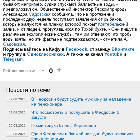
бывают: например, судна спускают балластные воды, -
предположил он. Общественный инспектор Рескомприроды
Александра
Садовская
сообщила, что на протяжении
последних двух недель поступают заявления от рыбаков,
которые жалуются на пленку, которой покрыт
Коктебель
ский
залив, и от людей, прогулявшихся по Тихой бухте. - Они пишут в
различные экологические службы, там им отвечают, что пробы
воды взяты, но эти факты не подтверждаются, - отметила А.
Садовская
.
Подписывайтесь на Кафу в
Facebook
, страницу
ВКонтакте
и группу в
Одноклассниках
. А также на канал
Youtube
и
Telegram
.
-
+
0
Рейтинг новости:
Новости по теме
В Феодосии будут судить мужчину за нападение
09.08.2026
на пенсионера
Что посмотреть и послушать в Феодосии 9
09.08.2026
августа
Поэзия звука Елены Кореневой
09.08.2026
Где в Феодосии в ближайшие дни будут отключат
09.08.2026
электроэнергию