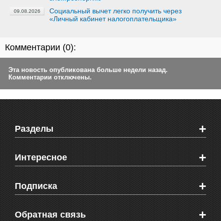
Социальный вычет легко получить через
09.08.2026
«Личный кабинет налогоплательщика»
Комментарии (
0
):
Эта новость опубликована больше недели назад.
Комментарии отключены.
+
Разделы
Новости Феодосии
+
Интересное
Новости Крыма
Мировые новости
Видео о Феодосии
+
Подписка
Объявления
Веб-камеры Феодосии
Здоровье
Блоги феодосийцев
Печатная версия газеты "Кафа"
+
СМС мнения читателей
Обратная связь
Школы Феодосии
RSS