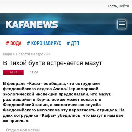
Гость,
Войти
# ВОДА
# КОРОНАВИРУС
# ДТП
Кафа
>
Новости Феодосии
>
В Тихой бухте встречается мазут
14:44
17.04
В феврале «Кафа» сообщала, что сотрудники
феодосийского отдела Азово-Черноморской
экологической инспекции предполагали, что мазут,
разлившийся в Керчи, все же может попасть в
Феодосийский залив, а экологическая служба
Феодосийского исполкома эту вероятность отрицала. На
днях сотрудники «Кафы» убедились, что мазут к нам все
же приплыл.
Отдел новостей