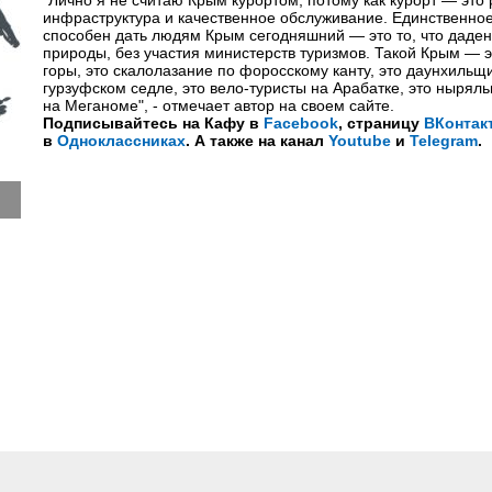
"Лично я не считаю Крым курортом, потому как курорт — это 
инфраструктура и качественное обслуживание. Единственное
способен дать людям Крым сегодняшний — это то, что даден
природы, без участия министерств туризмов. Такой Крым — э
горы, это скалолазание по форосскому канту, это даунхильщ
гурзуфском седле, это вело-туристы на Арабатке, это ныряль
на Меганоме", - отмечает автор на своем сайте.
Подписывайтесь на Кафу в
Facebook
, страницу
ВКонтак
в
Одноклассниках
. А также на канал
Youtube
и
Telegram
.