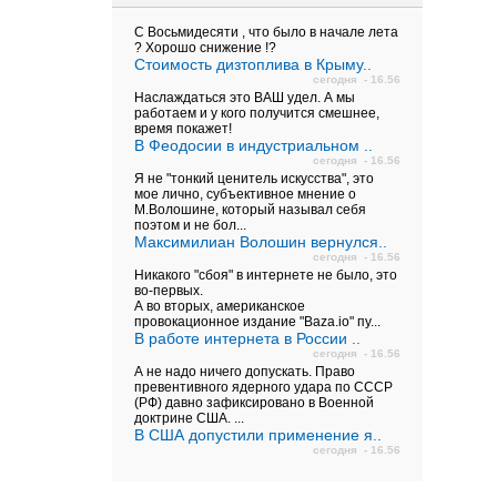
С Восьмидесяти , что было в начале лета
? Хорошо снижение !?
Стоимость дизтоплива в Крыму..
сегодня - 16.56
Наслаждаться это ВАШ удел. А мы
работаем и у кого получится смешнее,
время покажет!
В Феодосии в индустриальном ..
сегодня - 16.56
Я не "тонкий ценитель искусства", это
мое лично, субъективное мнение о
М.Волошине, который называл себя
поэтом и не бол...
Максимилиан Волошин вернулся..
сегодня - 16.56
Никакого "сбоя" в интернете не было, это
во-первых.
А во вторых, американское
провокационное издание "Baza.io" пу...
В работе интернета в России ..
сегодня - 16.56
А не надо ничего допускать. Право
превентивного ядерного удара по СССР
(РФ) давно зафиксировано в Военной
доктрине США. ...
В США допустили применение я..
сегодня - 16.56