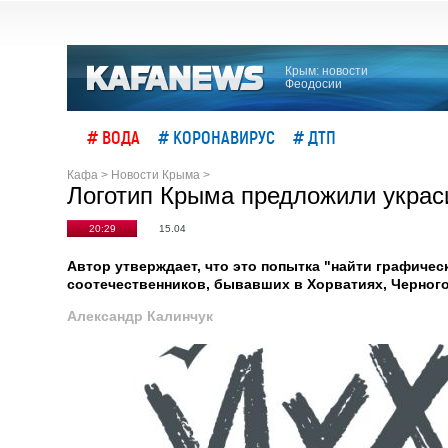
Крым: новости
Феодосии
# ВОДА
# КОРОНАВИРУС
# ДТП
Кафа
>
Новости Крыма
>
Логотип Крыма предложили украси
20:29
15.04
Автор утверждает, что это попытка "найти графиче
соотечественников, бывавших в Хорватиях, Черного
Александр Калинчук