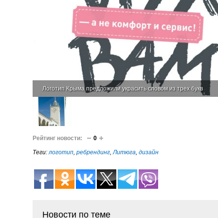
Логотип Крыма предложили украсить словом из трех букв
Рейтинг новости:
0
Теги:
логотип
,
ребрендинг
,
Литюга
,
дизайн
Новости по теме