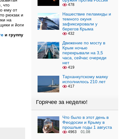
развитая
оружия против России
, что
478
о ему от
Нашествие пеламиды и
то рюкзак и
темного окуня
ики на
зафиксировали у
щики и йоги
берегов Крыма
432
те
и группу
Движение по мосту в
Крым ночью
перекрывали на 3,5
часа, сейчас очереди
нет
419
Тарханкутскому маяку
исполнилось 210 лет
417
Горячее за неделю!
Что было в этот день в
Феодосии и Крыму в
прошлые годы 1 августа
4963
01.08