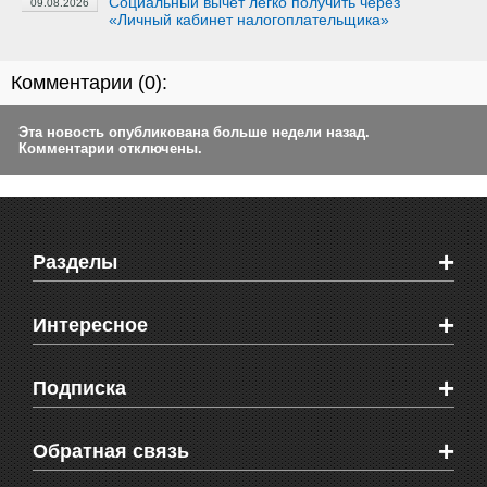
Социальный вычет легко получить через
09.08.2026
«Личный кабинет налогоплательщика»
Комментарии (
0
):
Эта новость опубликована больше недели назад.
Комментарии отключены.
+
Разделы
Новости Феодосии
+
Интересное
Новости Крыма
Мировые новости
Видео о Феодосии
+
Подписка
Объявления
Веб-камеры Феодосии
Здоровье
Блоги феодосийцев
Печатная версия газеты "Кафа"
+
СМС мнения читателей
Обратная связь
Школы Феодосии
RSS