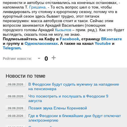
перенести и автобусы отстаивались на конечных остановках, -
напомнила Т.
Гришина
. - То есть вопрос шел о том, чтобы
ликвидировать эту стоянку к курортному сезону, потому что в
курортный сезон здесь бывает трудно, этот пятачок
перезагружен: масса автобусов стоит и такси. Сейчас этим
вопросом занимается Аркадий Васильевич (помощник
городского головы Аркадий
Кызылов
– прим. ред.). Как это будет
выглядеть, сказать пока не могу, не знаю.
Подписывайтесь на Кафу в
Facebook
, страницу
ВКонтакте
и группу в
Одноклассниках
. А также на канал
Youtube
и
Telegram
.
-
+
0
Рейтинг новости:
Новости по теме
В Феодосии будут судить мужчину за нападение
09.08.2026
на пенсионера
Что посмотреть и послушать в Феодосии 9
09.08.2026
августа
Поэзия звука Елены Кореневой
09.08.2026
Где в Феодосии в ближайшие дни будут отключат
09.08.2026
электроэнергию