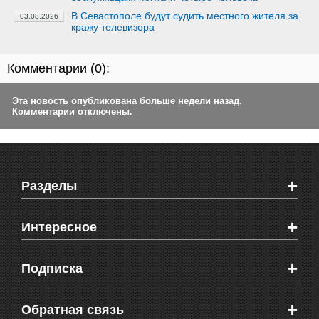
В Севастополе будут судить местного жителя за
03.08.2026
кражу телевизора
Комментарии (
0
):
Эта новость опубликована больше недели назад.
Комментарии отключены.
+
Разделы
Новости Феодосии
+
Интересное
Новости Крыма
Мировые новости
Видео о Феодосии
+
Подписка
Объявления
Веб-камеры Феодосии
Здоровье
Блоги феодосийцев
Печатная версия газеты "Кафа"
+
СМС мнения читателей
Обратная связь
Школы Феодосии
RSS