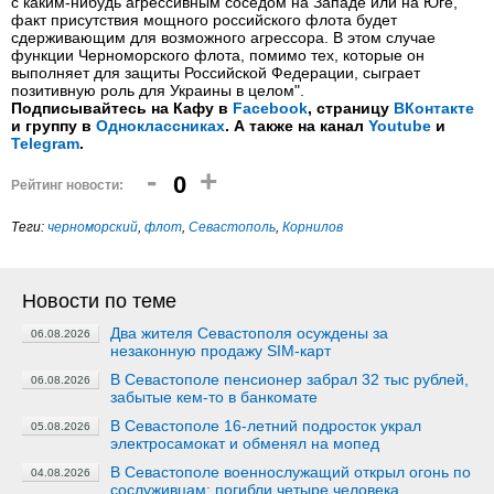
с каким-нибудь агрессивным соседом на Западе или на Юге,
факт присутствия мощного российского флота будет
сдерживающим для возможного агрессора. В этом случае
функции Черноморского флота, помимо тех, которые он
выполняет для защиты Российской Федерации, сыграет
позитивную роль для Украины в целом".
Подписывайтесь на Кафу в
Facebook
, страницу
ВКонтакте
и группу в
Одноклассниках
. А также на канал
Youtube
и
Telegram
.
-
+
0
Рейтинг новости:
Теги:
черноморский
,
флот
,
Севастополь
,
Корнилов
Новости по теме
Два жителя Севастополя осуждены за
06.08.2026
незаконную продажу SIM-карт
В Севастополе пенсионер забрал 32 тыс рублей,
06.08.2026
забытые кем-то в банкомате
В Севастополе 16-летний подросток украл
05.08.2026
электросамокат и обменял на мопед
В Севастополе военнослужащий открыл огонь по
04.08.2026
сослуживцам: погибли четыре человека