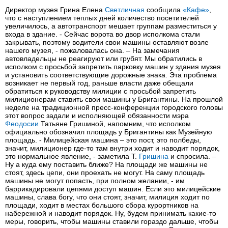
Директор музея Грина Елена
Светличная
сообщила
«Кафе»
,
что с наступлением теплых дней количество посетителей
увеличилось, а автотранспорт мешает группам разместиться у
входа в здание. - Сейчас ворота во двор исполкома стали
закрывать, поэтому водители свои машины оставляют возле
нашего музея, - пожаловалась она. – На замечания
автовладельцы не реагируют или грубят. Мы обратились в
исполком с просьбой запретить парковку машин у здания музея
и установить соответствующие дорожные знака. Эта проблема
возникает не первый год, раньше власти даже обещали
обратиться к руководству милиции с просьбой запретить
милиционерам ставить свои машины у Бригантины. На прошлой
неделе на традиционной пресс-конференции городского головы
этот вопрос задали и исполняющей обязанности мэра
Феодосии
Татьяне Гришиной, напомним, что исполком
официально обозначил площадь у Бригантины как Музейную
площадь. - Милицейская машина – это пост, это полбеды,
значит, милиционер где-то там внутри ходит и наводит порядок,
это нормальное явление, - заметила Т.
Гришина
и спросила. –
Ну а куда ему поставить ближе? На площади же машины не
стоят, здесь цепи, они проехать не могут. На саму площадь
машины не могут попасть, при полном желании, - им
баррикадировали цепями доступ машин. Если это милицейские
машины, слава богу, что они стоят, значит, милиция ходит по
площади, ходит в местах большого сбора курортников на
набережной и наводит порядок. Ну, будем принимать какие-то
меры, говорить, чтобы машины ставили гораздо дальше, чтобы