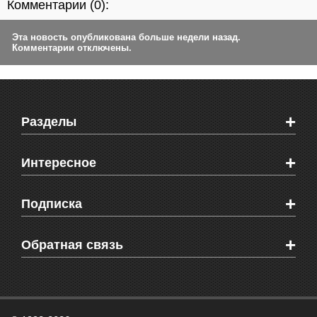
Комментарии (
0
):
Эта новость опубликована больше недели назад.
Комментарии отключены.
+
Разделы
Новости Феодосии
+
Интересное
Новости Крыма
Мировые новости
Видео о Феодосии
+
Подписка
Объявления
Веб-камеры Феодосии
Здоровье
Блоги феодосийцев
Печатная версия газеты "Кафа"
+
СМС мнения читателей
Обратная связь
Школы Феодосии
RSS
Рекламодателям
Контактная информация