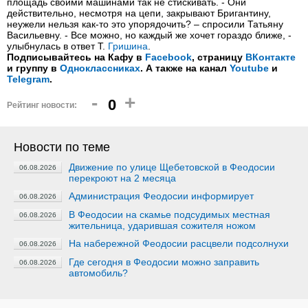
площадь своими машинами так не стискивать. - Они
действительно, несмотря на цепи, закрывают Бригантину,
неужели нельзя как-то это упорядочить? – спросили Татьяну
Васильевну. - Все можно, но каждый же хочет гораздо ближе, -
улыбнулась в ответ Т.
Гришина
.
Подписывайтесь на Кафу в
Facebook
, страницу
ВКонтакте
и группу в
Одноклассниках
. А также на канал
Youtube
и
Telegram
.
-
+
0
Рейтинг новости:
Новости по теме
Движение по улице Щебетовской в Феодосии
06.08.2026
перекроют на 2 месяца
Администрация Феодосии информирует
06.08.2026
В Феодосии на скамье подсудимых местная
06.08.2026
жительница, ударившая сожителя ножом
На набережной Феодосии расцвели подсолнухи
06.08.2026
Где сегодня в Феодосии можно заправить
06.08.2026
автомобиль?