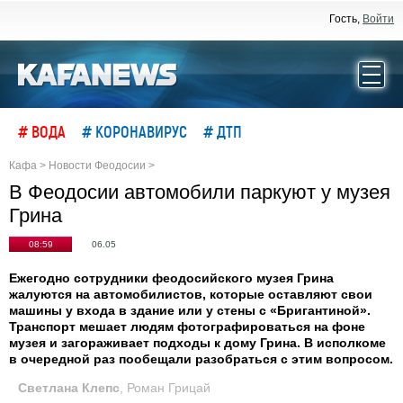
Гость,
Войти
# ВОДА
# КОРОНАВИРУС
# ДТП
Кафа
>
Новости Феодосии
>
В Феодосии автомобили паркуют у музея
Грина
08:59
06.05
Ежегодно сотрудники феодосийского музея Грина
жалуются на автомобилистов, которые оставляют свои
машины у входа в здание или у стены с «Бригантиной».
Транспорт мешает людям фотографироваться на фоне
музея и загораживает подходы к дому Грина. В исполкоме
в очередной раз пообещали разобраться с этим вопросом.
Светлана Клепс
, Роман Грицай