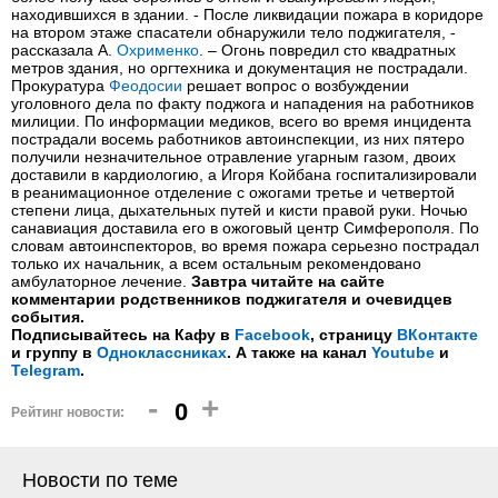
находившихся в здании. - После ликвидации пожара в коридоре
на втором этаже спасатели обнаружили тело поджигателя, -
рассказала А.
Охрименко
. – Огонь повредил сто квадратных
метров здания, но оргтехника и документация не пострадали.
Прокуратура
Феодосии
решает вопрос о возбуждении
уголовного дела по факту поджога и нападения на работников
милиции. По информации медиков, всего во время инцидента
пострадали восемь работников автоинспекции, из них пятеро
получили незначительное отравление угарным газом, двоих
доставили в кардиологию, а Игоря Койбана госпитализировали
в реанимационное отделение с ожогами третье и четвертой
степени лица, дыхательных путей и кисти правой руки. Ночью
санавиация доставила его в ожоговый центр Симферополя. По
словам автоинспекторов, во время пожара серьезно пострадал
только их начальник, а всем остальным рекомендовано
амбулаторное лечение.
Завтра читайте на сайте
комментарии родственников поджигателя и очевидцев
события.
Подписывайтесь на Кафу в
Facebook
, страницу
ВКонтакте
и группу в
Одноклассниках
. А также на канал
Youtube
и
Telegram
.
-
+
0
Рейтинг новости:
Новости по теме