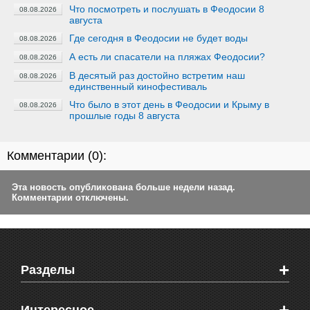
Что посмотреть и послушать в Феодосии 8
08.08.2026
августа
Где сегодня в Феодосии не будет воды
08.08.2026
А есть ли спасатели на пляжах Феодосии?
08.08.2026
В десятый раз достойно встретим наш
08.08.2026
единственный кинофестиваль
Что было в этот день в Феодосии и Крыму в
08.08.2026
прошлые годы 8 августа
Комментарии (
0
):
Эта новость опубликована больше недели назад.
Комментарии отключены.
+
Разделы
Новости Феодосии