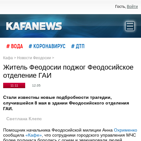
Гость,
Войти
# ВОДА
# КОРОНАВИРУС
# ДТП
Кафа
>
Новости Феодосии
>
Житель Феодосии поджог Феодосийское
отделение ГАИ
11:11
12.05
Стали известны новые подбробности трагедии,
случившейся 8 мая в здании Феодосийского отделения
ГАИ.
Светлана Клепс
Помощник начальника Феодосийской милиции Анна
Охрименко
сообщила
«Кафе»
, что сотрудники городского управления МЧС
более получаса боролись с огнем и эвакуировали людей,