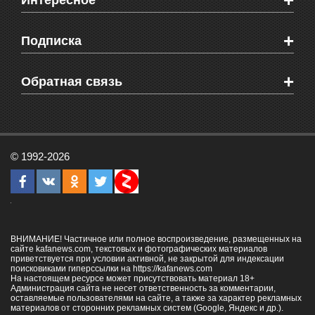
+
Интересное
Новости Крыма
Мировые новости
Видео о Феодосии
+
Подписка
Объявления
Веб-камеры Феодосии
Здоровье
Блоги феодосийцев
Печатная версия газеты "Кафа"
+
СМС мнения читателей
Обратная связь
Школы Феодосии
RSS
Рекламодателям
Контактная информация
© 1992-2026
ВНИМАНИЕ! Частичное или полное воспроизведение, размещенных на
сайте kafanews.com, текстовых и фотографических материалов
приветствуется при условии активной, не закрытой для индексации
поисковиками гиперссылки на
https://kafanews.com
На настоящем ресурсе может присутствовать материал 18+
Администрация сайта не несет ответственность за комментарии,
оставляемые пользователями на сайте, а также за характер рекламных
материалов от сторонних рекламных систем (Google, Яндекс и др.).