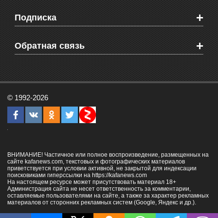
Мировые новости
Видео о Феодосии
+
Подписка
Объявления
Веб-камеры Феодосии
Здоровье
Блоги феодосийцев
Печатная версия газеты "Кафа"
+
СМС мнения читателей
Обратная связь
Школы Феодосии
RSS
Рекламодателям
Контактная информация
© 1992-2026
ВНИМАНИЕ! Частичное или полное воспроизведение, размещенных на
сайте kafanews.com, текстовых и фотографических материалов
приветствуется при условии активной, не закрытой для индексации
поисковиками гиперссылки на
https://kafanews.com
На настоящем ресурсе может присутствовать материал 18+
Администрация сайта не несет ответственность за комментарии,
оставляемые пользователями на сайте, а также за характер рекламных
материалов от сторонних рекламных систем (Google, Яндекс и др.).