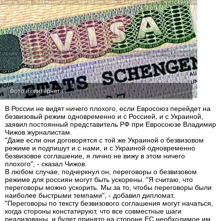
Фото из интернета
В России не видят ничего плохого, если Евросоюз перейдет на
безвизовый режим одновременно и с Россией, и с Украиной,
заявил постоянный представитель РФ при Евросоюзе Владимир
Чижов журналистам.
"Даже если они договорятся с той же Украиной о безвизовом
режиме и подпишут и с нами, и с Украиной одновременно
безвизовое соглашение, я лично не вижу в этом ничего
плохого", - сказал Чижов.
В любом случае, подчеркнул он, переговоры о безвизовом
режиме для россиян могут быть ускорены. "Я считаю, что
переговоры можно ускорить. Мы за то, чтобы переговоры были
наиболее быстрыми темпами", - добавил дипломат.
"Переговоры по тексту безвизового соглашения могут начаться,
когда стороны констатируют, что все совместные шаги
реализованы, и будет принято на стороне ЕС необходимое им