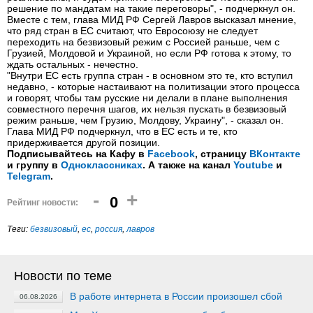
решение по мандатам на такие переговоры", - подчеркнул он.
Вместе с тем, глава МИД РФ Сергей Лавров высказал мнение,
что ряд стран в ЕС считают, что Евросоюзу не следует
переходить на безвизовый режим с Россией раньше, чем с
Грузией, Молдовой и Украиной, но если РФ готова к этому, то
ждать остальных - нечестно.
"Внутри ЕС есть группа стран - в основном это те, кто вступил
недавно, - которые настаивают на политизации этого процесса
и говорят, чтобы там русские ни делали в плане выполнения
совместного перечня шагов, их нельзя пускать в безвизовый
режим раньше, чем Грузию, Молдову, Украину", - сказал он.
Глава МИД РФ подчеркнул, что в ЕС есть и те, кто
придерживается другой позиции.
Подписывайтесь на Кафу в
Facebook
, страницу
ВКонтакте
и группу в
Одноклассниках
. А также на канал
Youtube
и
Telegram
.
-
+
0
Рейтинг новости:
Теги:
безвизовый
,
ес
,
россия
,
лавров
Новости по теме
В работе интернета в России произошел сбой
06.08.2026