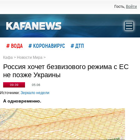
Гость,
Войти
# ВОДА
# КОРОНАВИРУС
# ДТП
Кафа
>
Новости Мира
>
Россия хочет безвизового режима с ЕС
не позже Украины
09:39
05.06
Источники:
Зеркало недели
А одновременно.