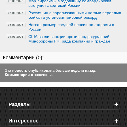
Мэр Хиросимы в годовщину бомбардировки
06.08.2026
выступил с критикой России
Россиянин с парализованными ногами переплыл
05.08.2026
Байкал и установил мировой рекорд
Назван размер средней пенсии по старости в
05.08.2026
России
США ввели санкции против подразделений
04.08.2026
Минобороны РФ, ряда компаний и граждан
Комментарии (
0
):
Эта новость опубликована больше недели назад.
Комментарии отключены.
+
Разделы
Новости Феодосии
+
Интересное
Новости Крыма