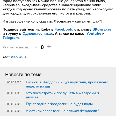
город поступало как можно больше денег, чтоб можно было,
например, вкладывать средства в канализирование улиц:
каждый год нужно канализировать по пять улиц, это необходимо
для города, для сохранения его чистоты и красоты.
И в завершение хочу сказать: Феодосия – самая лучшая"!
Подписывайтесь на Кафу в
Facebook
, страницу
ВКонтакте
и группу в
Одноклассниках
. А также на канал
Youtube
и
Telegram
.
-
+
0
Рейтинг новости:
Теги:
Феодосия
Новости по теме
Розыск: в Феодосии ищут водителя, пропавшего
08.08.2026
неделю назад
Что посмотреть и послушать в Феодосии 8
08.08.2026
августа
Где сегодня в Феодосии не будет воды
08.08.2026
А есть ли спасатели на пляжах Феодосии?
08.08.2026