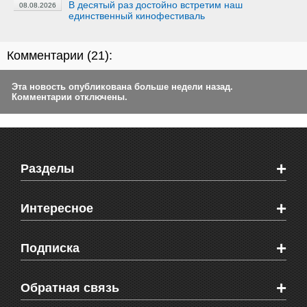
В десятый раз достойно встретим наш
08.08.2026
единственный кинофестиваль
Комментарии (
21
):
Эта новость опубликована больше недели назад.
Комментарии отключены.
+
Разделы
Новости Феодосии
+
Интересное
Новости Крыма
Мировые новости
Видео о Феодосии
+
Подписка
Объявления
Веб-камеры Феодосии
Здоровье
Блоги феодосийцев
Печатная версия газеты "Кафа"
+
СМС мнения читателей
Обратная связь
Школы Феодосии
RSS