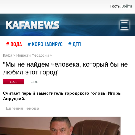
Гость,
Войти
# ВОДА
# КОРОНАВИРУС
# ДТП
Кафа
>
Новости Феодосии
>
"Мы не найдем человека, который бы не
любил этот город"
11:38
28.07
Считает перый заместитель городского головы Игорь
Авруцкий.
Евгения Генова