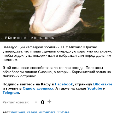
В Крым прилетели редкие птицы
Заведующий кафедрой зоологии ТНУ Михаил Юрахно
утверждает, что птицы сделали очередную короткую остановку,
чтобы отдохнуть, покормиться и набраться сил перед дальним
полетом.
Этой остановке способствовала теплая погода. Пеликаны
облюбовали плавни Сиваша, а гагары - Каркинитский залив на
Лебяжьих островах.
Подписывайтесь на Кафу в
Facebook
, страницу
ВКонтакте
и группу в
Одноклассниках
. А также на канал
Youtube
и
Telegram
.
-
+
0
Рейтинг новости:
Теги:
пеликана
,
гагара
,
остановка
,
зимовье