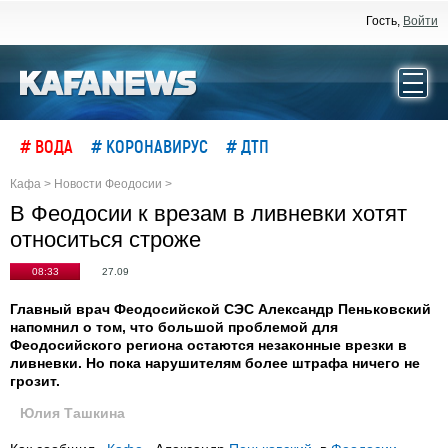
Гость,
Войти
# ВОДА
# КОРОНАВИРУС
# ДТП
Кафа
>
Новости Феодосии
>
В Феодосии к врезам в ливневки хотят
относиться строже
08:33
27.09
Главный врач Феодосийской СЭС Александр Пеньковский
напомнил о том, что большой проблемой для
Феодосийского региона остаются незаконные врезки в
ливневки. Но пока нарушителям более штрафа ничего не
грозит.
Юлия Ташкина