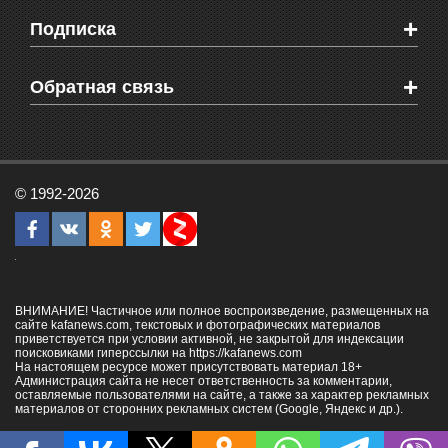
Мировые новости
Видео о Феодосии
+
Подписка
Объявления
Веб-камеры Феодосии
Здоровье
Блоги феодосийцев
Печатная версия газеты "Кафа"
+
СМС мнения читателей
Обратная связь
Школы Феодосии
RSS
Рекламодателям
Контактная информация
© 1992-2026
ВНИМАНИЕ! Частичное или полное воспроизведение, размещенных на
сайте kafanews.com, текстовых и фотографических материалов
приветствуется при условии активной, не закрытой для индексации
поисковиками гиперссылки на
https://kafanews.com
На настоящем ресурсе может присутствовать материал 18+
Администрация сайта не несет ответственность за комментарии,
оставляемые пользователями на сайте, а также за характер рекламных
материалов от сторонних рекламных систем (Google, Яндекс и др.).