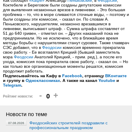
Как сообщил
«Кафе»
Александр
Пеньковский
, в
Феодосии
,
Коктебеле и Береговом были созданы депутатские комиссии
для выявления незаконных врезов в ливеневки. - Это большая
проблема – то, что в море сливаются сточные воды, – поэтому и
были созданы эти комиссии, - сказал он. По словам А.
Пеньковского, нарушителям, незаконно врезавшимся в
ливневки, выписывают штраф. - Сумма штрафа составляет от
51 до 640 гривен, - отметил он. – Других наказаний пока не
предпринимали. Но не исключено, что в ближайшее время
методы борьбы с нарушителями станут суровее. Также главврач
СЭС добавил, что в
Феодосии
комиссия временно прекратила
свою работу. - Ее возглавлял Крицкий (бывший заместитель
мэра
Феодосии
Анатолий Крицкий, - прим. ред.), а после его
ухода, комиссия пока прекратила свою работу, - сказал он. – Но
как только все организационные моменты решатся, комиссия
продолжит работать.
Подписывайтесь на Кафу в
Facebook
, страницу
ВКонтакте
и группу в
Одноклассниках
. А также на канал
Youtube
и
Telegram
.
-
+
0
Рейтинг новости:
Новости по теме
Феодосийских строителей поздравили с
07.08.2026
профессиональным праздником