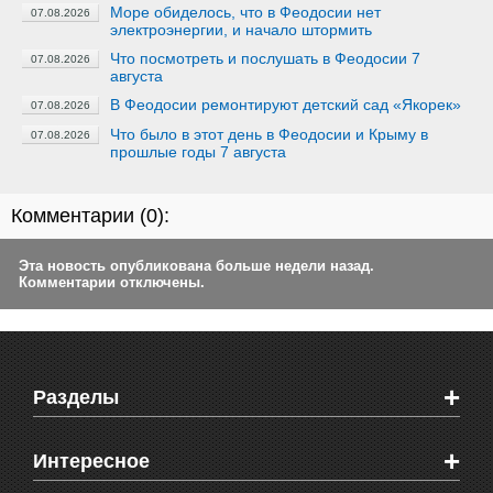
Море обиделось, что в Феодосии нет
07.08.2026
электроэнергии, и начало штормить
Что посмотреть и послушать в Феодосии 7
07.08.2026
августа
В Феодосии ремонтируют детский сад «Якорек»
07.08.2026
Что было в этот день в Феодосии и Крыму в
07.08.2026
прошлые годы 7 августа
Комментарии (
0
):
Эта новость опубликована больше недели назад.
Комментарии отключены.
+
Разделы
Новости Феодосии
+
Интересное
Новости Крыма