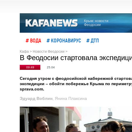
Крым: новости
Феодосии
# ВОДА
# КОРОНАВИРУС
# ДТП
Кафа
>
Новости Феодосии
>
В Феодосии стартовала экспедици
09:49
25.04
Сегодня утром с феодосийской набережной стартова
экспедиции – обойти побережье Крыма по периметру,
sprava.com.
Эдуард Воблин
, Янина Плаксина