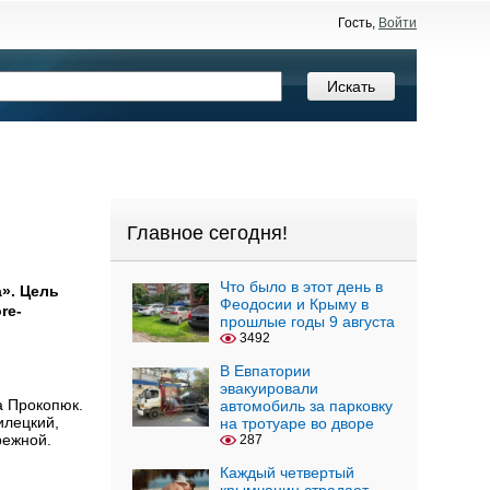
Гость,
Войти
Главное сегодня!
Что было в этот день в
». Цель
Феодосии и Крыму в
re-
прошлые годы 9 августа
3492
В Евпатории
эвакуировали
а Прокопюк.
автомобиль за парковку
илецкий,
на тротуаре во дворе
режной.
287
Каждый четвертый