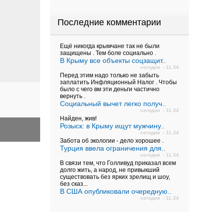
Последние комментарии
Ещё никогда крымчане так не были
защищены . Тем боле социально .
В Крыму все объекты соцзащит..
сегодня - 11.34
Перед этим надо только не забыть
заплатить Инфляционный Налог . Чтобы
было с чего вм эти деньги частично
вернуть .
Социальный вычет легко получ..
сегодня - 11.34
Найден, жив!
Розыск: в Крыму ищут мужчину..
сегодня - 11.34
Забота об экологии - дело хорошее .
Турция ввела ограничения для..
сегодня - 11.34
В связи тем, что Голливуд приказал всем
долго жить, а народ, не привыкший
существовать без ярких зрелищ и шоу,
без сказ...
В США опубликовали очередную..
сегодня - 11.34