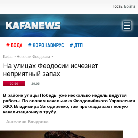
Гость,
Войти
# ВОДА
# КОРОНАВИРУС
# ДТП
Кафа
>
Новости Феодосии
>
На улицах Феодосии исчезнет
неприятный запах
09:59
29.05
В районе улицы Победы уже несколько недель ведутся
работы. По словам начальника Феодосийского Управления
ЖКХ Владимира Загодиренко, там прокладывают новую
канализационную трубу.
Ангелина Бачурина