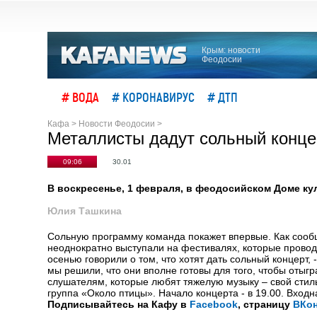
Крым: новости
Феодосии
# ВОДА
# КОРОНАВИРУС
# ДТП
Кафа
>
Новости Феодосии
>
Металлисты дадут сольный конце
09:06
30.01
В воскресенье, 1 февраля, в феодосийском Доме ку
Юлия Ташкина
Сольную программу команда покажет впервые. Как соо
неоднократно выступали на фестивалях, которые провод
осенью говорили о том, что хотят дать сольный концерт, 
мы решили, что они вполне готовы для того, чтобы оты
слушателям, которые любят тяжелую музыку – свой стиль 
группа «Около птицы». Начало концерта - в 19.00. Входна
Подписывайтесь на Кафу в
Facebook
, страницу
ВКон