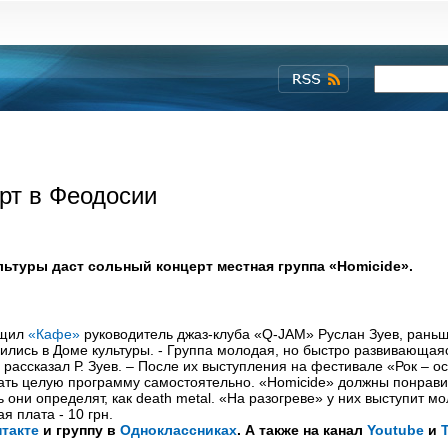
рт в Феодосии
льтуры даст сольный концерт местная группа «Homicide».
бщил
«Кафе»
руководитель джаз-клуба «Q-JAM» Руслан Зуев, рань
ились в Доме культуры. - Группа молодая, но быстро развивающая
- рассказал Р. Зуев. – После их выступления на фестивале «Рок – о
грать целую программу самостоятельно. «Homicide» должны понрави
они определят, как death metal. «На разогреве» у них выступит м
я плата - 10 грн.
такте
и группу в
Одноклассниках
. А также на канал
Youtube
и