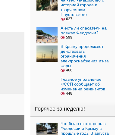
на квест-знакомство с
историей города и
творчеством
Паустовского
627
А есть ли спасатели на
пляжах Феодосии?
599
В Крыму продолжают
действовать
ограничения
электроснабжения из-за
жары
466
Главное управление
ФССП сообщает об
изменении реквизитов
448
Горячее за неделю!
Что было в этот день в
Феодосии и Крыму в
прошлые годы 3 августа