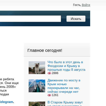
Гость,
Войти
Главное сегодня!
Что было в этот день в
Феодосии и Крыму в
прошлые годы 8 августа
2886
ше ребята
Движение по мосту в
ся. Они еще
Крым ночью
сень 2008»
перекрывали на час,
ться
сейчас очереди нет
олодая
1261
Telegram
.
В Старом Крыму зовут