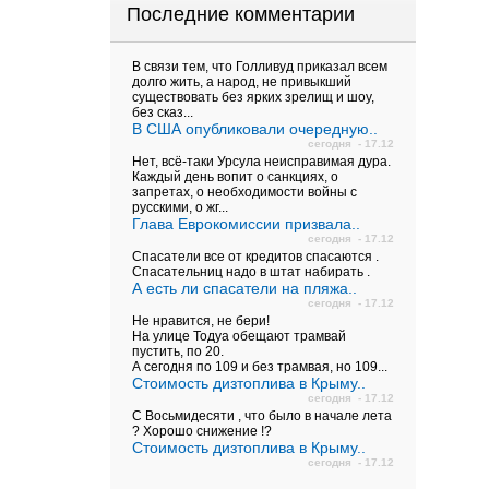
Последние комментарии
В связи тем, что Голливуд приказал всем
долго жить, а народ, не привыкший
существовать без ярких зрелищ и шоу,
без сказ...
В США опубликовали очередную..
сегодня - 17.12
Нет, всё-таки Урсула неисправимая дура.
Каждый день вопит о санкциях, о
запретах, о необходимости войны с
русскими, о жг...
Глава Еврокомиссии призвала..
сегодня - 17.12
Спасатели все от кредитов спасаются .
Спасательниц надо в штат набирать .
А есть ли спасатели на пляжа..
сегодня - 17.12
Не нравится, не бери!
На улице Тодуа обещают трамвай
пустить, по 20.
А сегодня по 109 и без трамвая, но 109...
Стоимость дизтоплива в Крыму..
сегодня - 17.12
С Восьмидесяти , что было в начале лета
? Хорошо снижение !?
Стоимость дизтоплива в Крыму..
сегодня - 17.12