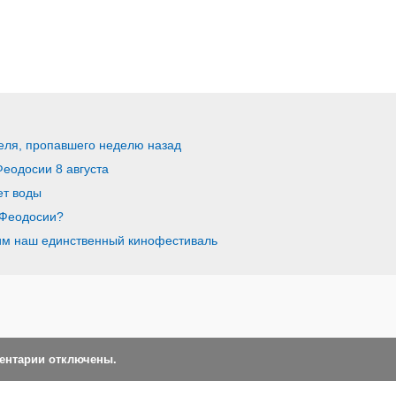
теля, пропавшего неделю назад
Феодосии 8 августа
ет воды
 Феодосии?
тим наш единственный кинофестиваль
ментарии отключены.