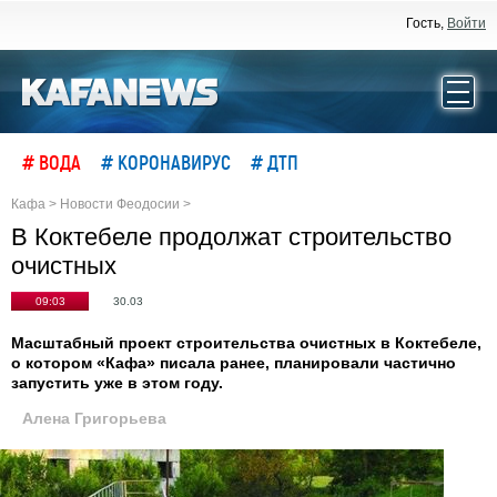
Гость,
Войти
# ВОДА
# КОРОНАВИРУС
# ДТП
Кафа
>
Новости Феодосии
>
В Коктебеле продолжат строительство
очистных
09:03
30.03
Масштабный проект строительства очистных в Коктебеле,
о котором «Кафа» писала ранее, планировали частично
запустить уже в этом году.
Алена Григорьева