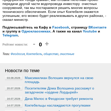
передачи другой части водопровода инвестору очистных
сооружений, так мы постараемся решить многие вопросы
технического обеспечения. Если опыт Коктебеля окажется
успешным, его можно будет реализовывать в других районах, -
сказал министр.
Подписывайтесь на Кафу в
Facebook
, страницу
ВКонтакте
и группу в
Одноклассниках
. А также на канал
Youtube
и
Telegram
.
-
+
0
Рейтинг новости:
Теги:
Феодосия
,
Коктебель
,
общество
,
очистные
Новости по теме
Максимилиан Волошин вернулся на свою
03.08.2026
площадь
Посетителям Дома Волошина расскажут о
20.07.2026
загадочном «ордене Лордырей»
Дача Милос в Феодосии требует ремонта
16.07.2026
Коктебельцы наслаждаются прогулками
14.07.2026