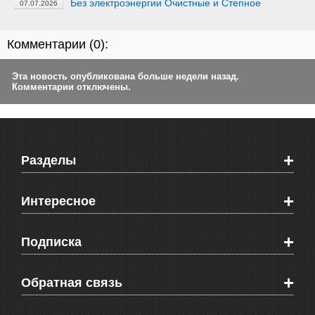
Без электроэнергии Очистные и Степное
07.07.2026
Комментарии (
0
):
Эта новость опубликована больше недели назад.
Комментарии отключены.
+
Разделы
Новости Феодосии
+
Интересное
Новости Крыма
Мировые новости
Видео о Феодосии
+
Подписка
Объявления
Веб-камеры Феодосии
Здоровье
Блоги феодосийцев
Печатная версия газеты "Кафа"
+
СМС мнения читателей
Обратная связь
Школы Феодосии
RSS
Рекламодателям