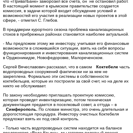
что «ПриватБанк» заморозил все счета, он не остановил работ.
В настоящий момент в крымском правительстве создается
комиссия, в задачи которой входит обсуждение условий и
возможностей его участия в реализации новых проектов в этой
сфере, - отметил С. Глебов.
В преддверии курортного сезона проблема канализационных
стоков в прибрежных районах становится наиболее актуальной.
- Мы предложим этому же инвестору, учитывая его финансовые
возможности в сложившейся ситуации, взять на себя вопросы
функционирования и инвестирования канализационных систем
в Орджоникидзе, Новофедоровке, Малореченском.
Сергей Вячеславович рассказал, что в самом
Коктебеле
часть
водопроводных сооружений фактически ни за кем не
закреплена. Формально эти системы в собственности
коктебельцев, которые их построили за свой счет, но на деле их
никто не обслуживает.
По закону необходимо приглашать проектную комиссию,
которая проведет инвентаризацию, потом техническая
документация предается в поселковый совет, а оттуда – в
Симферополь.
По словам министра, это очень длительная и
дорогостоящая процедура. Инвестору очистных Коктебеля
предложат взять их под свой контроль.
- Только часть водопроводных систем находится на балансе
предприятия «Вода Крыма», мы готовим пилотный проект