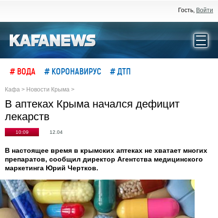
Гость,
Войти
# ВОДА
# КОРОНАВИРУС
# ДТП
Кафа
>
Новости Крыма
>
В аптеках Крыма начался дефицит
лекарств
10:09
12.04
В настоящее время в крымских аптеках не хватает многих
препаратов, сообщил директор Агентства медицинского
маркетинга Юрий Чертков.