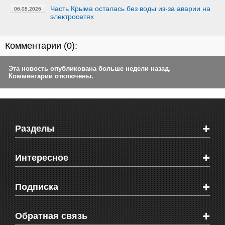
Часть Крыма осталась без воды из-за аварии на
06.08.2026
электросетях
Комментарии (
0
):
Эта новость опубликована больше недели назад.
Комментарии отключены.
+
Разделы
Новости Феодосии
+
Интересное
Новости Крыма
Мировые новости
Видео о Феодосии
+
Подписка
Объявления
Веб-камеры Феодосии
Здоровье
Блоги феодосийцев
Печатная версия газеты "Кафа"
+
СМС мнения читателей
Обратная связь
Школы Феодосии
RSS