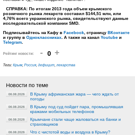
СПРАВКА: По итогам 2013 года объем крымского
розничного рынка лекарств составил $144,51 млн, или
4,76% всего украинского рынка, свидетельствуют данные
исследовательской компании SMD.
Подписывайтесь на Кафу в
Facebook
, страницу
ВКонтакте
и группу в
Одноклассниках
. А также на канал
Youtube
и
Telegram
.
-
+
0
Рейтинг новости:
Теги:
Крым
,
Россия
,
дефицит
,
лекарства
Новости по теме
В Крыму африканская жара — чего ждать от
06.08.2026
погоды
В Крыму под суд пойдет пара, промышлявшая
06.08.2026
кражами мобильных телефонов
Крымчане стали чаще жаловаться на банки и
06.08.2026
страховщиков
Что с чистотой воды и воздуха в Крыму?
06.08.2026