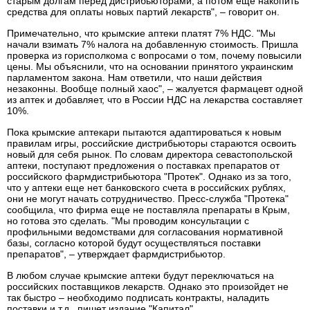
старым долгам перед дистрибьюторами, а потом еще накопить
средства для оплаты новых партий лекарств", – говорит он.
Примечательно, что крымские аптеки платят 7% НДС. "Мы
начали взимать 7% налога на добавленную стоимость. Пришла
проверка из горисполкома с вопросами о том, почему повысили
цены. Мы объяснили, что на основании принятого украинским
парламентом закона. Нам ответили, что наши действия
незаконны. Вообще полный хаос", – жалуется фармацевт одной
из аптек и добавляет, что в России НДС на лекарства составляет
10%.
Пока крымские аптекари пытаются адаптироваться к новым
правилам игры, российские дистрибьюторы стараются освоить
новый для себя рынок. По словам директора севастопольской
аптеки, поступают предложения о поставках препаратов от
российского фармдистрибьютора "Протек". Однако из за того,
что у аптеки еще нет банковского счета в российских рублях,
они не могут начать сотрудничество. Пресс-служба "Протека"
сообщила, что фирма еще не поставляла препараты в Крым,
но готова это сделать. "Мы проводим консультации с
профильными ведомствами для согласования нормативной
базы, согласно которой будут осуществляться поставки
препаратов", – утверждает фармдистрибьютор.
В любом случае крымские аптеки будут переключаться на
российских поставщиков лекарств. Однако это произойдет не
так быстро – необходимо подписать контракты, наладить
поставки и т.д., пишет издание "Капитал".