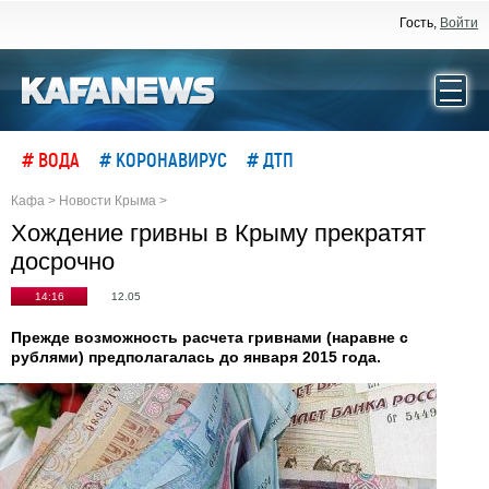
Гость,
Войти
# ВОДА
# КОРОНАВИРУС
# ДТП
Кафа
>
Новости Крыма
>
Хождение гривны в Крыму прекратят
досрочно
14:16
12.05
Прежде возможность расчета гривнами (наравне с
рублями) предполагалась до января 2015 года.