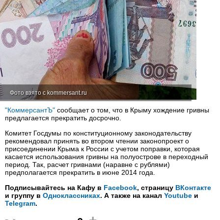
Фото взято с kommersant.ru
"КоммерсантЪ"
сообщает о том, что в Крыму хождение гривны
предлагается прекратить досрочно.
Комитет Госдумы по конституционному законодательству
рекомендовал принять во втором чтении законопроект о
присоединении Крыма к России с учетом поправки, которая
касается использования гривны на полуострове в переходный
период. Так, расчет гривнами (наравне с рублями)
предполагается прекратить в июне 2014 года.
Подписывайтесь на Кафу в
Facebook
, страницу
ВКонтакте
и группу в
Одноклассниках
. А также на канал
Youtube
и
Telegram
.