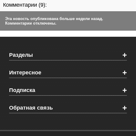
Комментарии (
9
):
Эта новость опубликована больше недели назад.
Комментарии отключены.
+
Разделы
Новости Феодосии
+
Интересное
Новости Крыма
Мировые новости
Видео о Феодосии
+
Подписка
Объявления
Веб-камеры Феодосии
Здоровье
Блоги феодосийцев
Печатная версия газеты "Кафа"
+
СМС мнения читателей
Обратная связь
Школы Феодосии
RSS
Рекламодателям
Контактная информация