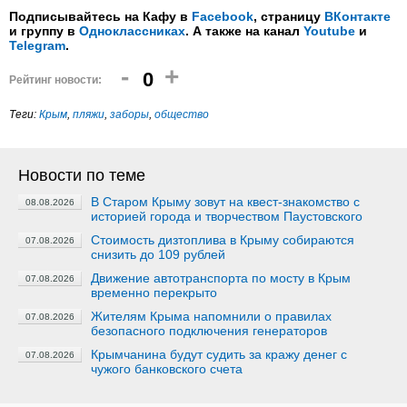
Подписывайтесь на Кафу в
Facebook
, страницу
ВКонтакте
и группу в
Одноклассниках
. А также на канал
Youtube
и
Telegram
.
-
+
0
Рейтинг новости:
Теги:
Крым
,
пляжи
,
заборы
,
общество
Новости по теме
В Старом Крыму зовут на квест-знакомство с
08.08.2026
историей города и творчеством Паустовского
Стоимость дизтоплива в Крыму собираются
07.08.2026
снизить до 109 рублей
Движение автотранспорта по мосту в Крым
07.08.2026
временно перекрыто
Жителям Крыма напомнили о правилах
07.08.2026
безопасного подключения генераторов
Крымчанина будут судить за кражу денег с
07.08.2026
чужого банковского счета