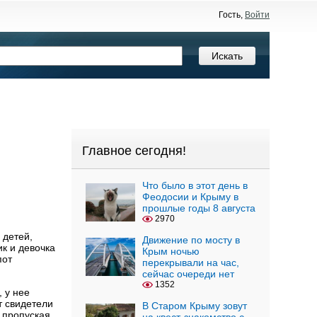
Гость,
Войти
Главное сегодня!
Что было в этот день в
Феодосии и Крыму в
прошлые годы 8 августа
2970
 детей,
Движение по мосту в
к и девочка
Крым ночью
пот
перекрывали на час,
сейчас очереди нет
1352
 у нее
т свидетели
В Старом Крыму зовут
 пропуская