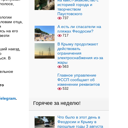
на квест-знакомство с
полосе,
историей города и
творчеством
Паустовского
ологии
737
словам отца,
и
А есть ли спасатели на
сь на его
пляжах Феодосии?
везти
717
В Крыму продолжают
действовать
ший наезд,
ограничения
о
электроснабжения из-за
ься. В
жары
563
бельное
Главное управление
ФССП сообщает об
изменении реквизитов
го
532
Telegram
.
Горячее за неделю!
Что было в этот день в
Феодосии и Крыму в
прошлые годы 3 августа