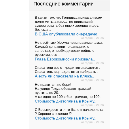
Последние комментарии
В связи тем, что Голливуд приказал всем
долго жить, а народ, не привыкший
существовать без ярких зрелищ и шоу,
без сказ...
В США опубликовали очередную..
сегодня - 20.26
Нет, всё-таки Урсула неисправимая дура.
Каждый день вопит о санкциях, о
запретах, о необходимости войны с
русскими, о жг...
Глава Еврокомиссии призвала..
сегодня - 20.26
Спасатели все от кредитов спасаются .
Спасательниц надо в штат набирать .
А есть ли спасатели на пляжа..
сегодня - 20.26
Не нравится, не бери!
На улице Тодуа обещают трамвай
пустить, по 20.
А сегодня по 109 и без трамвая, но 109...
Стоимость дизтоплива в Крыму..
сегодня - 20.26
С Восьмидесяти , что было в начале лета
? Хорошо снижение !?
Стоимость дизтоплива в Крыму..
сегодня - 20.26