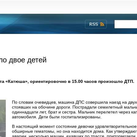
ло двое детей
ата «Катюша», ориентировочно в 15.00 часов произошло ДТП.
По словам очевидцев, машина ДПС совершила наезд на двух
стоявших на обочине дороги. Пострадали семилетный мальчи
одиннадцати лет, брат и сестра. Мальчик перелетел через ка
автомобиля. Дети были госпитализированы.
В настоящий момент состояние девочки удовлетворительное,
обширные гематомы, но она находится дома. Как утверждаю
аварии, несколько машин, ехавших по трассе, притормозили,