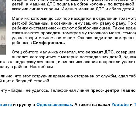
детей, а машина ДПС пошла на обгон колонны по встречной 
включив сигнал сирены. Именно машина ДПС и сбила детей.
Мальчик, который до сих пор находится в отделении травмот
детской больницы, в сознании, ему зашили рваную рану. По 
ребенку систематически колют обезболивающее. Также врач
отказываются проводить томограмму головного мозга, ссылая
удовлетворительное состояние. Однако родители намерены 
ребенка в
Симферополь.
Отец сбитого мальчика отметил, что
сержант ДПС
, совершив
пытался договориться с матерью пострадавших детей, однак
 оказал поддержку женщине, и виновника аварии попросили удалит
 посту в районе Нефтебазы.
 лично, что этот сотрудник временно отстранен от службы, сдал та
й щит с бегущей строкой.
енту «Кафы» не удалось. Телефонная линия
пресс-центра Главно
такте
и группу в
Одноклассниках
. А также на канал
Youtube
и