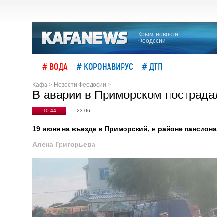
Крым: новости
Феодосии
# ВОДА
# КОРОНАВИРУС
# ДТП
Кафа
>
Новости Феодосии
>
В аварии в Приморском пострада
10:44
23.06
19 июня на въезде в Приморский, в районе пансион
Алена Григорьева