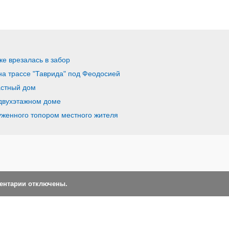
ке врезалась в забор
на трассе "Таврида" под Феодосией
астный дом
двухэтажном доме
женного топором местного жителя
ментарии отключены.