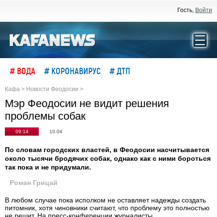
Гость,
Войти
# ВОДА
# КОРОНАВИРУС
# ДТП
Кафа
>
Новости Феодосии
>
Мэр Феодосии не видит решения
проблемы собак
09:14
10.04
По словам городских властей, в Феодосии насчитывается
около тысячи бродячих собак, однако как с ними бороться
так пока и не придумали.
Роман Грицай
В любом случае пока исполком не оставляет надежды создать
питомник, хотя чиновники считают, что проблему это полностью
не решит. На пресс-конференции журналисты