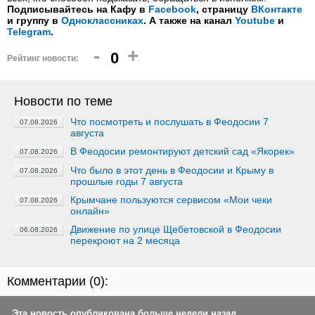
Подписывайтесь на Кафу в
Facebook
, страницу
ВКонтакте
и группу в
Одноклассниках
. А также на канал
Youtube
и
Telegram
.
-
+
0
Рейтинг новости:
Новости по теме
Что посмотреть и послушать в Феодосии 7
07.08.2026
августа
В Феодосии ремонтируют детский сад «Якорек»
07.08.2026
Что было в этот день в Феодосии и Крыму в
07.08.2026
прошлые годы 7 августа
Крымчане пользуются сервисом «Мои чеки
07.08.2026
онлайн»
Движение по улице Щебетовской в Феодосии
06.08.2026
перекроют на 2 месяца
Комментарии (
0
):
Эта новость опубликована больше недели назад.