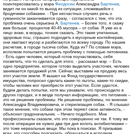
поинтересовались у мэра
Феодосии
Александра
Бартенев
,
видит ли он какой-то выход из ситуации, сложившейся с
бродячими собаками. - При несчастных случаях речь о
гуманности заканчивается сразу, - согласился с тем, что эта
проблема очень серьезна А.
Бартенев
. – Более того, я скажу
вам больше: процентов 40-45 мусора – от собак. Я уже их в
лицо знаю, в морды, точнее сказать. Это такие упитанные,
здоровые псы, страшно подходить к мусорным контейнерам,
они хватают мусор и разбегаются по всему городу. По нашим
расчетам, в городе тысяча собак. Куда их? По словам мэра,
исполком попытается решить проблему с помощью питомника.
- Есть один человек, который готов поучаствовать, себя
посвятить, что-то сделать для этого, - рассказал мэр. – Есть
одно предприятие, которое готово выделить участочек, человек
занимается продажей угля. Сейчас выставим на продажу весь
этот участок земли. Я вышел на Фонд государственного
имущества, попросил сделать какие-то льготы, какие-то скидки,
чтобы человек мог приобрести этот участок. Если удастся,
будем делать попытки, хотя мы узнавали, что происходило в
других городах, и я везде получал информацию, что питомник –
это не решение проблемы. Не решение проблемы, по мнению
Александра Владимировича, и стерилизация собак. - Я слышал
такое мнение, что собаки при этом теряют свою активность, -
объяснил градоначальник. – Ничего подобного. Мне
профессионалы сказали, что это совершенно не так. К тому же
после операции ее нужно два-три дня колоть антибиотиками –
это тоже нереальные вещи. Мы пока в поисках. Я призываю
всех, кто способен подсказать, обращаться в исполком.