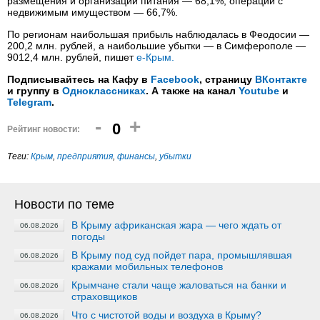
размещения и организации питания — 68,1%, операций с
недвижимым имуществом — 66,7%.
По регионам наибольшая прибыль наблюдалась в Феодосии —
200,2 млн. рублей, а наибольшие убытки — в Симферополе —
9012,4 млн. рублей, пишет
е-Крым.
Подписывайтесь на Кафу в
Facebook
, страницу
ВКонтакте
и группу в
Одноклассниках
. А также на канал
Youtube
и
Telegram
.
-
+
0
Рейтинг новости:
Теги:
Крым
,
предприятия
,
финансы
,
убытки
Новости по теме
В Крыму африканская жара — чего ждать от
06.08.2026
погоды
В Крыму под суд пойдет пара, промышлявшая
06.08.2026
кражами мобильных телефонов
Крымчане стали чаще жаловаться на банки и
06.08.2026
страховщиков
Что с чистотой воды и воздуха в Крыму?
06.08.2026