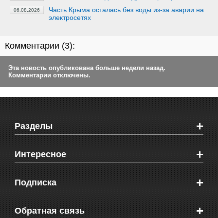
Часть Крыма осталась без воды из-за аварии на
06.08.2026
электросетях
Комментарии (
3
):
Эта новость опубликована больше недели назад.
Комментарии отключены.
+
Разделы
Новости Феодосии
+
Интересное
Новости Крыма
Мировые новости
Видео о Феодосии
+
Подписка
Объявления
Веб-камеры Феодосии
Здоровье
Блоги феодосийцев
Печатная версия газеты "Кафа"
+
СМС мнения читателей
Обратная связь
Школы Феодосии
RSS