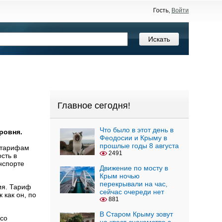
Гость,
Войти
Главное сегодня!
Что было в этот день в
ровня.
Феодосии и Крыму в
прошлые годы 8 августа
 тарифам
2491
сть в
нспорте
Движение по мосту в
Крым ночью
перекрывали на час,
ия. Тариф
сейчас очереди нет
 как он, по
881
В Старом Крыму зовут
 со