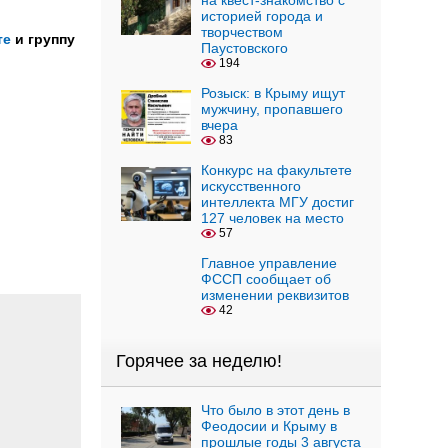
на квест-знакомство с
историей города и
творчеством
те
и группу
Паустовского
194
Розыск: в Крыму ищут
мужчину, пропавшего
вчера
83
Конкурс на факультете
искусственного
интеллекта МГУ достиг
127 человек на место
57
Главное управление
ФССП сообщает об
изменении реквизитов
42
Горячее за неделю!
Что было в этот день в
Феодосии и Крыму в
прошлые годы 3 августа