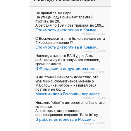
Не нравится, не бери!
На улице Тодуа обещают трамвай
пустить, по 20.
А сегодня по 109 и без трамвая, но 109...
Стоимость дизтоплива в Крыму..
сегодня - 06.54
С Восьмидесяти , что было в начале лета
? Хорошо снижение !?
Стоимость дизтоплива в Крыму..
сегодня - 06.54
Наслаждаться это ВАШ удел. А мы
работаем и у кого получится смешнее,
время покажет!
В Феодосии в индустриальном ..
сегодня - 06.54
Я не "тонкий ценитель искусства", это
мое лично, субъективное мнение о
М.Волошине, который называл себя
поэтом и не бол...
Максимилиан Волошин вернулся..
сегодня - 06.54
Никакого "сбоя" в интернете не было, это
во-первых.
А во вторых, американское
провокационное издание "Baza.io" пу...
В работе интернета в России ..
сегодня - 06.54