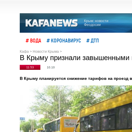
Крым: новости
Феодосии
# ВОДА
# КОРОНАВИРУС
# ДТП
Кафа
>
Новости Крыма
>
В Крыму признали завышенными 
11:53
10.10
В Крыму планируется снижение тарифов на проезд 