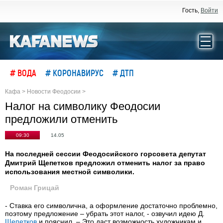
Гость,
Войти
# ВОДА
# КОРОНАВИРУС
# ДТП
Кафа
>
Новости Феодосии
>
Налог на символику Феодосии
предложили отменить
09:30
14.05
На последней сессии Феодосийского горсовета депутат
Дмитрий Щепетков предложил отменить налог за право
использования местной символики.
Роман Грицай
- Ставка его символична, а оформление достаточно проблемно,
поэтому предложение – убрать этот налог, - озвучил идею Д.
Щепетков
и пояснил. – Это даст возможность художникам и