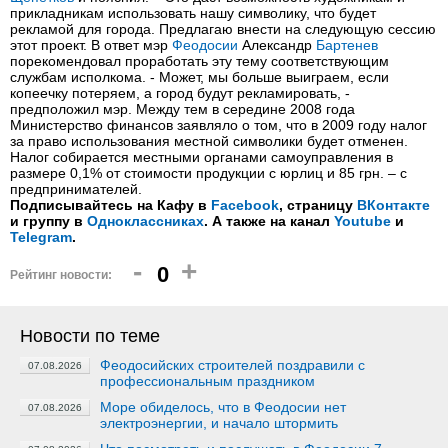
прикладникам использовать нашу символику, что будет
рекламой для города. Предлагаю внести на следующую сессию
этот проект. В ответ мэр
Феодосии
Александр
Бартенев
порекомендовал проработать эту тему соответствующим
службам исполкома. - Может, мы больше выиграем, если
копеечку потеряем, а город будут рекламировать, -
предположил мэр. Между тем в середине 2008 года
Министерство финансов заявляло о том, что в 2009 году налог
за право использования местной символики будет отменен.
Налог собирается местными органами самоуправления в
размере 0,1% от стоимости продукции с юрлиц и 85 грн. – с
предпринимателей.
Подписывайтесь на Кафу в
Facebook
, страницу
ВКонтакте
и группу в
Одноклассниках
. А также на канал
Youtube
и
Telegram
.
-
+
0
Рейтинг новости:
Новости по теме
Феодосийских строителей поздравили с
07.08.2026
профессиональным праздником
Море обиделось, что в Феодосии нет
07.08.2026
электроэнергии, и начало штормить