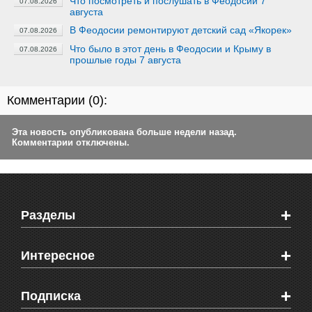
Что посмотреть и послушать в Феодосии 7
07.08.2026
августа
В Феодосии ремонтируют детский сад «Якорек»
07.08.2026
Что было в этот день в Феодосии и Крыму в
07.08.2026
прошлые годы 7 августа
Комментарии (
0
):
Эта новость опубликована больше недели назад.
Комментарии отключены.
+
Разделы
Новости Феодосии
+
Интересное
Новости Крыма
Мировые новости
Видео о Феодосии
+
Подписка
Объявления
Веб-камеры Феодосии