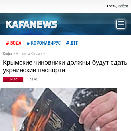
Гость,
Войти
# ВОДА
# КОРОНАВИРУС
# ДТП
Кафа
>
Новости Крыма
>
Крымские чиновники должны будут сдать
украинские паспорта
14:20
01.01