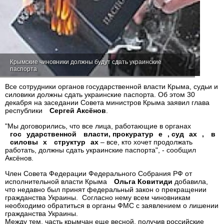
Крымские чиновники должны будут сдать украинские
паспорта
Все сотрудники органов государственной власти Крыма, судьи и
силовики должны сдать украинские паспорта. Об этом 30
декабря на заседании Совета министров Крыма заявил глава
республики
Сергей Аксёнов
.
"Мы договорились, что все лица, работающие в органах
гос
ударственной
власти, прокуратур
е
, суд
ах
,
в
силовы
х
структур
ах
– все, кто хочет продолжать
работать, должны сдать украинские паспорта", - сообщил
Аксёнов.
Член Совета Федерации Федерального Собрания РФ от
исполнительной власти Крыма
Ольга Ковитиди
добавила,
что недавно был принят федеральный закон о прекращении
гражданства Украины. Согласно нему всем чиновникам
необходимо обратиться в органы ФМС с заявлением о лишении
гражданства Украины.
Между тем, часть крымчан еще весной, получив российские