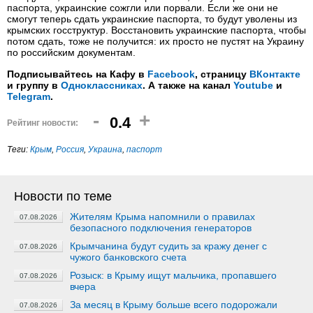
паспорта, украинские сожгли или порвали. Если же они не
смогут теперь сдать украинские паспорта, то будут уволены из
крымских госструктур. Восстановить украинские паспорта, чтобы
потом сдать, тоже не получится: их просто не пустят на Украину
по российским документам.
Подписывайтесь на Кафу в
Facebook
, страницу
ВКонтакте
и группу в
Одноклассниках
. А также на канал
Youtube
и
Telegram
.
-
+
0.4
Рейтинг новости:
Теги:
Крым
,
Россия
,
Украина
,
паспорт
Новости по теме
Жителям Крыма напомнили о правилах
07.08.2026
безопасного подключения генераторов
Крымчанина будут судить за кражу денег с
07.08.2026
чужого банковского счета
Розыск: в Крыму ищут мальчика, пропавшего
07.08.2026
вчера
За месяц в Крыму больше всего подорожали
07.08.2026