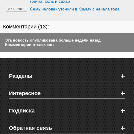
гречка, соль и сахар
Семь человек утонули в Крыму с начала года
07.08.2026
Комментарии (
13
):
Эта новость опубликована больше недели назад.
Комментарии отключены.
+
Разделы
Новости Феодосии
+
Интересное
Новости Крыма
Мировые новости
Видео о Феодосии
+
Подписка
Объявления
Веб-камеры Феодосии
Здоровье
Блоги феодосийцев
Печатная версия газеты "Кафа"
+
СМС мнения читателей
Обратная связь
Школы Феодосии
RSS