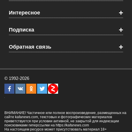
Новости Феодосии
+
Интересное
Новости Крыма
Мировые новости
Видео о Феодосии
+
Подписка
Объявления
Веб-камеры Феодосии
Здоровье
Блоги феодосийцев
Печатная версия газеты "Кафа"
+
СМС мнения читателей
Обратная связь
Школы Феодосии
RSS
Рекламодателям
Контактная информация
© 1992-2026
ВНИМАНИЕ! Частичное или полное воспроизведение, размещенных на
сайте kafanews.com, текстовых и фотографических материалов
приветствуется при условии активной, не закрытой для индексации
поисковиками гиперссылки на
https://kafanews.com
На настоящем ресурсе может присутствовать материал 18+