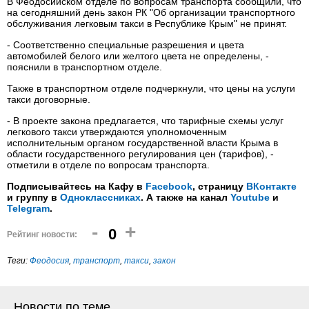
В Феодосийском отделе по вопросам транспорта сообщили, что
на сегодняшний день закон РК "Об организации транспортного
обслуживания легковым такси в Республике Крым" не принят.
- Соответственно специальные разрешения и цвета
автомобилей белого или желтого цвета не определены, -
пояснили в транспортном отделе.
Также в транспортном отделе подчеркнули, что цены на услуги
такси договорные.
- В проекте закона предлагается, что тарифные схемы услуг
легкового такси утверждаются уполномоченным
исполнительным органом государственной власти Крыма в
области государственного регулирования цен (тарифов), -
отметили в отделе по вопросам транспорта.
Подписывайтесь на Кафу в
Facebook
, страницу
ВКонтакте
и группу в
Одноклассниках
. А также на канал
Youtube
и
Telegram
.
-
+
0
Рейтинг новости:
Теги:
Феодосия
,
транспорт
,
такси
,
закон
Новости по теме