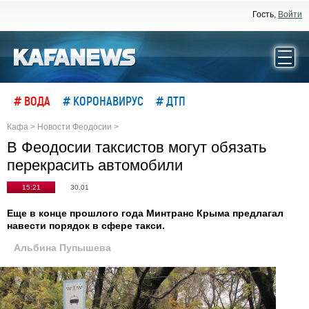
Гость,
Войти
# ВОДА
# КОРОНАВИРУС
# ДТП
Кафа
>
Новости Феодосии
>
В Феодосии таксистов могут обязать
перекрасить автомобили
15:21
30.01
Еще в конце прошлого года Минтранс Крыма предлагал
навести порядок в сфере такси.
Альбина Пупышева