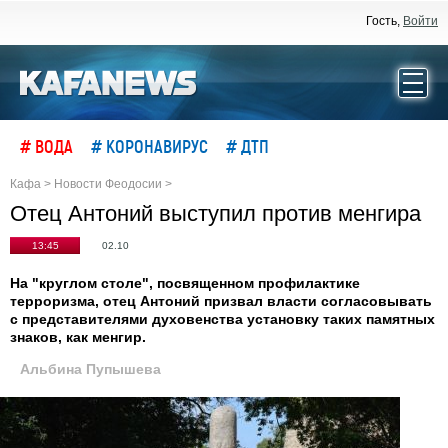
Гость,
Войти
# ВОДА
# КОРОНАВИРУС
# ДТП
Кафа
>
Новости Феодосии
>
Отец Антоний выступил против менгира
13:45
02.10
На "круглом столе", посвященном профилактике
терроризма, отец Антоний призвал власти согласовывать
с представителями духовенства установку таких памятных
знаков, как менгир.
Альбина Пупышева