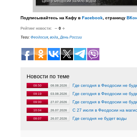
Центр Феодосии залило водой
Подписывайтесь на Кафу в
Facebook
, страницу
ВКон
Рейтинг новости:
0
Теги:
Феодосия
,
вода
,
День России
Новости по теме
Где сегодня в Феодосии не буд
08:50
08.08.2026
Где сегодня в Феодосии не буд
09:19
03.08.2026
Где сегодня в Феодосии не буд
09:00
27.07.2026
С 27 июля в Феодосии на маги
10:04
26.07.2026
Где сегодня не будет воды
08:07
26.07.2026