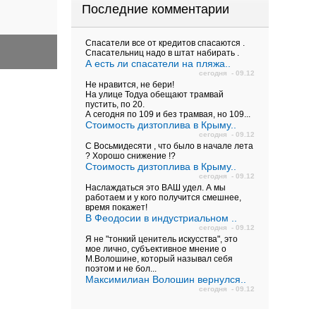
Последние комментарии
Спасатели все от кредитов спасаются .
Спасательниц надо в штат набирать .
А есть ли спасатели на пляжа..
сегодня - 09.12
Не нравится, не бери!
На улице Тодуа обещают трамвай
пустить, по 20.
А сегодня по 109 и без трамвая, но 109...
Стоимость дизтоплива в Крыму..
сегодня - 09.12
С Восьмидесяти , что было в начале лета
? Хорошо снижение !?
Стоимость дизтоплива в Крыму..
сегодня - 09.12
Наслаждаться это ВАШ удел. А мы
работаем и у кого получится смешнее,
время покажет!
В Феодосии в индустриальном ..
сегодня - 09.12
Я не "тонкий ценитель искусства", это
мое лично, субъективное мнение о
М.Волошине, который называл себя
поэтом и не бол...
Максимилиан Волошин вернулся..
сегодня - 09.12