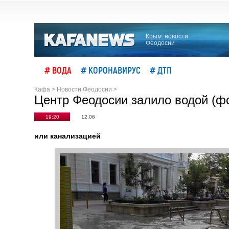
Крым: новости
Феодосии
# ВОДА
# КОРОНАВИРУС
# ДТП
Кафа
>
Новости Феодосии
>
Центр Феодосии залило водой (ф
19:20
12.06
или канализацией