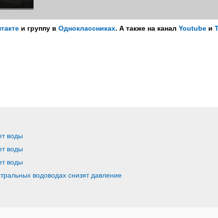
такте
и группу в
Одноклассниках
. А также на канал
Youtube
и
ет воды
ет воды
ет воды
стральных водоводах снизят давление