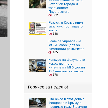
на квест-знакомство с
историей города и
творчеством
Паустовского
302
Розыск: в Крыму ищут
мужчину, пропавшего
вчера
188
Главное управление
ФССП сообщает об
изменении реквизитов
185
Конкурс на факультете
искусственного
интеллекта МГУ достиг
127 человек на место
178
Горячее за неделю!
Что было в этот день в
Феодосии и Крыму в
прошлые годы 3 августа