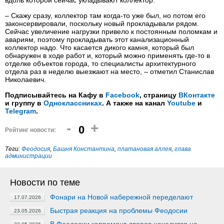
вдоль которой сейчас укладывают коллектор.
– Скажу сразу, коллектор там когда-то уже был, но потом его
законсервировали, поскольку новый прокладывали рядом.
Сейчас увеличение нагрузки привело к постоянным поломкам и
авариям, поэтому прокладывать этот канализационный
коллектор надо. Что касается дикого камня, который был
обнаружен в ходе работ и, который можно применять где-то в
отделке объектов города, то специалисты архитектурного
отдела раз в неделю выезжают на место, – отметил Станислав
Николаевич.
Подписывайтесь на Кафу в
Facebook
, страницу
ВКонтакте
и группу в
Одноклассниках
. А также на канал
Youtube
и
Telegram
.
-
+
0
Рейтинг новости:
Теги:
Феодосия
,
Башня Константина
,
платановая аллея
,
глава
администрации
Новости по теме
Фонари на Новой набережной переделают
17.07.2026
Быстрая реакция на проблемы Феодосии
23.05.2026