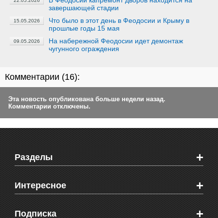
В Феодосии капремонт дворов находится на
22.05.2026
завершающей стадии
Что было в этот день в Феодосии и Крыму в
15.05.2026
прошлые годы 15 мая
На набережной Феодосии идет демонтаж
09.05.2026
чугунного ограждения
Комментарии (
16
):
Эта новость опубликована больше недели назад.
Комментарии отключены.
+
Разделы
Новости Феодосии
+
Интересное
Новости Крыма
Мировые новости
Видео о Феодосии
+
Подписка
Объявления