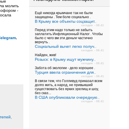
рые
ала молить
омофором -
Ещё никогда крымчане так не были
росала
защищены . Тем боле социально .
В Крыму все объекты соцзащит..
сегодня - 08.41
Перед этим надо только не забыть
заплатить Инфляционный Налог . Чтобы
Telegram
.
было с чего вм эти деньги частично
вернуть .
Социальный вычет легко получ..
сегодня - 08.41
Найден, жив!
Розыск: в Крыму ищут мужчину..
сегодня - 08.41
Забота об экологии - дело хорошее .
Турция ввела ограничения для..
сегодня - 08.41
В связи тем, что Голливуд приказал всем
долго жить, а народ, не привыкший
существовать без ярких зрелищ и шоу,
без сказ...
В США опубликовали очередную..
сегодня - 08.41
тепей,