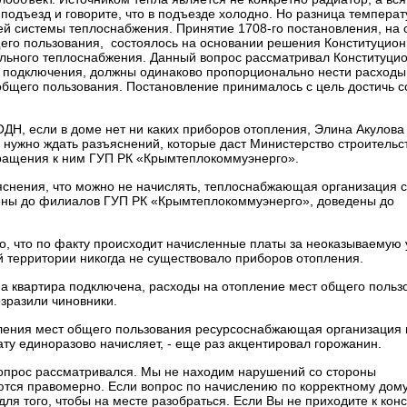
подъезд и говорите, что в подъезде холодно. Но разница темпера
щей системы теплоснабжения. Принятие 1708-го постановления, на
его пользования, состоялось на основании решения Конституцион
рального теплоснабжения. Данный вопрос рассматривал Конституцио
от подключения, должны одинаково пропорционально нести расходы
общего пользования. Постановление принималось с цель достичь 
ОДН, если в доме нет ни каких приборов отопления, Элина Акулова
 нужно ждать разъяснений, которые даст Министерство строительс
бращения к ним ГУП РК «Крымтеплокоммуэнерго».
яснения, что можно не начислять, теплоснабжающая организация 
дены до филиалов ГУП РК «Крымтеплокоммуэнерго», доведены до
, что по факту происходит начисленные платы за неоказываемую у
 территории никогда не существовало приборов отопления.
на квартира подключена, расходы на отопление мест общего польз
зразили чиновники.
опления мест общего пользования ресурсоснабжающая организация 
ату единоразово начисляет, - еще раз акцентировал горожанин.
 вопрос рассматривался. Мы не находим нарушений со стороны
ся правомерно. Если вопрос по начислению по корректному дому,
 того, чтобы на месте разобраться. Если Вы не приходите к конс