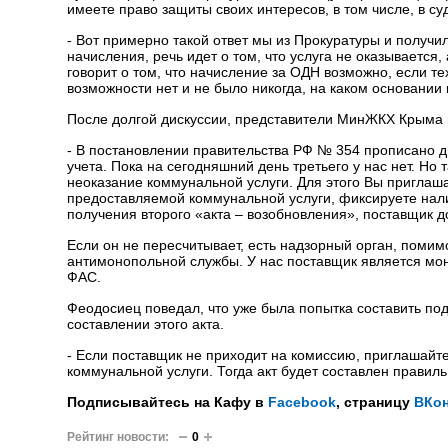
имеете право защиты своих интересов, в том числе, в су
- Вот примерно такой ответ мы из Прокуратуры и получил
начисления, речь идет о том, что услуга не оказывается
говорит о том, что начисление за ОДН возможно, если те
возможности нет и не было никогда, на каком основани
После долгой дискуссии, представители МинЖКХ Крыма 
- В постановлении правительства РФ № 354 прописано д
учета. Пока на сегодняшний день третьего у нас нет. Но 
неоказание коммунальной услуги. Для этого Вы приглаш
предоставляемой коммунальной услуги, фиксируете нали
получения второго «акта – возобновления», поставщик до
Если он не пересчитывает, есть надзорный орган, поми
антимонопольной службы. У нас поставщик является мон
ФАС.
Феодосиец поведал, что уже была попытка составить по
составлении этого акта.
- Если поставщик не приходит на комиссию, приглашайт
коммунальной услуги. Тогда акт будет составлен прави
Подписывайтесь на Кафу в
Facebook
, страницу
ВКон
Рейтинг новости:
0