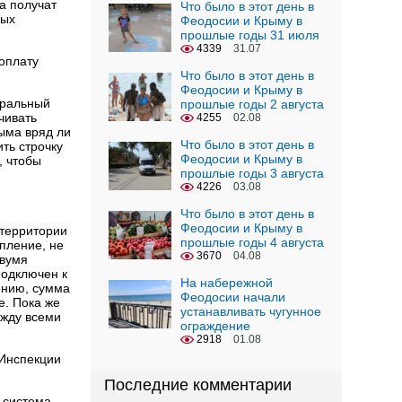
а получат
Что было в этот день в
ных
Феодосии и Крыму в
прошлые годы 31 июля
4339
31.07
оплату
Что было в этот день в
Феодосии и Крыму в
еральный
прошлые годы 2 августа
чивать
4255
02.08
рыма вряд ли
Что было в этот день в
ть строчку
Феодосии и Крыму в
, чтобы
прошлые годы 3 августа
4226
03.08
Что было в этот день в
Феодосии и Крыму в
 территории
прошлые годы 4 августа
пление, не
3670
04.08
двумя
подключен к
На набережной
ению, сумма
Феодосии начали
е. Пока же
устанавливать чугунное
ежду всеми
ограждение
2918
01.08
 Инспекции
Последние комментарии
 система