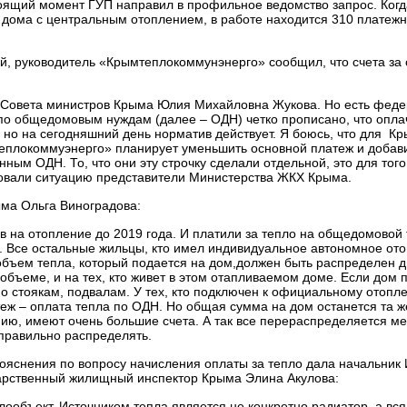
тоящий момент ГУП направил в профильное ведомство запрос. Когд
2 дома с центральным отоплением, в работе находится 310 платеж
й, руководитель «Крымтеплокоммунэнерго» сообщил, что счета за 
я Совета министров Крыма Юлия Михайловна Жукова. Но есть фед
 по общедомовым нуждам (далее – ОДН) четко прописано, что опла
, но на сегодняшний день норматив действует. Я боюсь, что для К
теплокоммуэнерго» планирует уменьшить основной платеж и добави
нным ОДН. То, что они эту строчку сделали отдельной, это для того
овали ситуацию представители Министерства ЖКХ Крыма.
ыма Ольга Виноградова:
ив на отопление до 2019 года. И платили за тепло на общедомовой
н. Все остальные жильцы, кто имел индивидуальное автономное ото
 объем тепла, который подается на дом,должен быть распределен 
 объеме, и на тех, кто живет в этом отапливаемом доме. Если дом 
по стоякам, подвалам. У тех, кто подключен к официальному отопл
еж – оплата тепла по ОДН. Но общая сумма на дом останется та ж
ию, имеют очень большие счета. А так все перераспределяется м
правильно распределять.
пояснения по вопросу начисления оплаты за тепло дала начальник
арственный жилищный инспектор Крыма Элина Акулова:
ообъект. Источником тепла является не конкретно радиатор, а вся