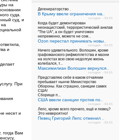
туры на
Дегенераторство .
 основании
В Крыму ввели ограничения на..
ного суда.
сегодня - 04.01
нный суд, и
Когда будет демонтирован
 на
неонацистский, террористический анклав
социальной
"The UA", а он будет уничтожен
непременно, можете не сом...
Ozon перестал принимать новы..
 ответила,
сегодня - 04.01
тва и
Ничего удивительного. Волошин, кроме
графоманского рифмоплетства и мазни
на холстах всю свою недолгую жизнь
колебался, т...
сделает
Максимилиан Волошин вернулся..
сегодня - 04.01
Представляю себе в каком отчаянии
пребывает нынче Министерство
слугу. При
Обороны. Как страшно, санкции самих
США!
Сборище п...
ования
США ввели санкции против по..
сегодня - 04.01
Лепс, кроме всего прочего, ещё и певец?
не несет и
Это невероятно!
Певец Григорий Лепс отменил ..
сегодня - 04.01
 тогда Вам
енсусу,