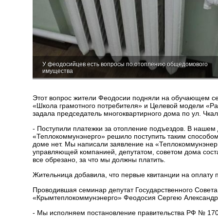
У феодосийцев есть вопросы по отоплению общедомового
имущества
Этот вопрос жители Феодосии подняли на обучающем се
«Школа грамотного потребителя» и Целевой модели «Раз
задала председатель многоквартирного дома по ул. Чкал
- Поступили платежки за отопление подъездов. В нашем 
«Теплокоммунэнерго» решило поступить таким способом
доме нет. Мы написали заявление на «Теплокоммунэнерго
управляющей компанией, депутатом, советом дома состав
все обрезано, за что мы должны платить.
Жительница добавила, что первые квитанции на оплату пр
Проводившая семинар депутат Государственного Совета
«Крымтеплокоммунэнерго» Феодосия Сергею Александр
- Мы исполняем постановление правительства РФ № 1708