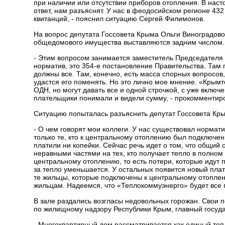
при наличии или отсутствии приборов отопления. В нас
ответ, нам разъяснят. У нас в феодосийском регионе 43
квитанций, - пояснил ситуацию Сергей Филимонов.
На вопрос депутата Госсовета Крыма Ольги Виноградово
общедомового имущества выставляются задним числом.
- Этим вопросом занимается заместитель Председател
норматив, это 354-е постановление Правительства. Там
должны все. Там, конечно, есть масса спорных вопросов
удастся его поменять. Но это лично мое мнение. «Крым
ОДН, но могут давать все и одной строчкой, с уже включе
плательщики понимали и видели сумму, - прокомментир
Ситуацию попыталась разъяснить депутат Госсовета Кр
- О чем говорят мои коллеги. У нас существовал нормат
только те, кто к центральному отоплению был подключе
платили ни копейки. Сейчас речь идет о том, что общий
неравными частями на тех, кто получает тепло в полном
центральному отоплению, то есть потери, которые идут 
за тепло уменьшается. У остальных появится новый плат
те жильцы, которые подключены к центральному отоплен
жильцам. Надеемся, что «Теплокоммуэнерго» будет все 
В зале раздались возгласы недовольных горожан. Свои 
по жилищному надзору Республики Крым, главный госуд
- Многоквартирный дом рассматривается как единый тепл