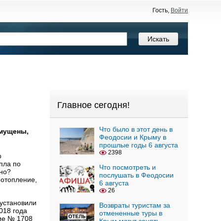
Гость,
Войти
Главное сегодня!
Что было в этот день в
змущены,
Феодосии и Крыму в
прошлые годы 6 августа
2398
о
пла по
Что посмотреть и
ьно?
послушать в Феодосии
 отопление,
6 августа
26
установили
Возвраты туристам за
018 года
отмененные туры в
ие № 1708