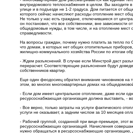
внутридомового теплоснабжения в целом. Вы заходите в 
улице и в подъезде не 1-2 градуса. Дом питается от об
которого сейчас начисляют расходы отопление мест общ
Не только у нас есть граждане, отключившиеся от цент
он постановил, что все собственники, вне зависимости 
общедомовые нужды, в том числе, и на отопление мест 
справедливости.
На вопросы граждан, почему нужно платить за тепло по 
что домам, в которых нет общих отопительных приборов,
жилищно-коммунального хозяйства России по итогам о
- Ждем разъяснений. В случае если Минстрой даст разъ
перерасчет. Соответствующие разъяснения будут дове
собственников квартир.
Еще один феодосиец обратил внимание чиновников на то
этом, во многих многоквартирных домах на общедомовой
- Если дом имеет центральное отопление, даже если од
ресурсоснабжающая организация должна выставить, - во
- Все верно, только затраты на услуги фактического от
услуги не оказывает, а задним числом за 10 месяцев опл
- Рабочей группой, созданной при вице-премьере, этот
ресурсоснабжающих организаций. Начисления совершают
нужно обращаться в ресурсоснабжающую организацию, для