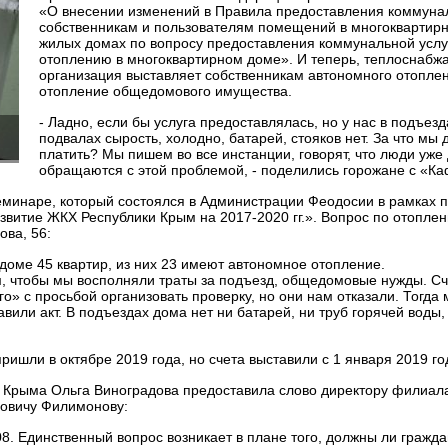
«О внесении изменений в Правила предоставления коммуна
собственникам и пользователям помещений в многоквартир
жилых домах по вопросу предоставления коммунальной услу
отоплению в многоквартирном доме». И теперь, теплоснаб
организация выставляет собственникам автономного отоплен
отопление общедомового имущества.
- Ладно, если бы услуга предоставлялась, но у нас в подъезд
подвалах сырость, холодно, батарей, стояков нет. За что мы
платить? Мы пишем во все инстанции, говорят, что люди уже
обращаются с этой проблемой, - поделились горожане с «Ка
минаре, который состоялся в Администрации Феодосии в рамках п
витие ЖКХ Республики Крым на 2017-2020 гг.». Вопрос по отопле
ова, 56:
доме 45 квартир, из них 23 имеют автономное отопление.
, чтобы мы восполняли траты за подъезд, общедомовые нужды. Сч
» с просьбой организовать проверку, но они нам отказали. Тогда 
или акт. В подъездах дома нет ни батарей, ни труб горячей воды,
ишли в октябре 2019 года, но счета выставили с 1 января 2019 го
 Крыма Ольга Виноградова предоставила слово директору филиал
овичу Филимонову:
. Единственный вопрос возникает в плане того, должны ли гражда