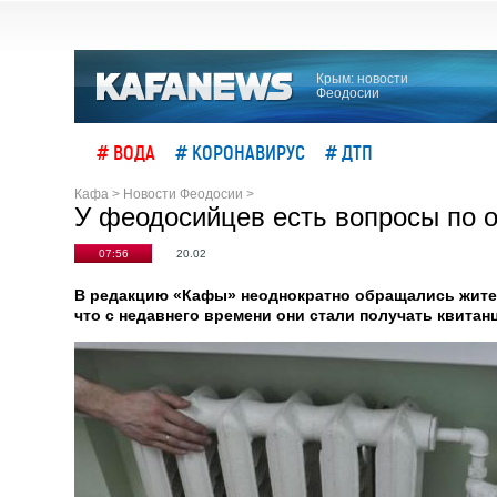
Крым: новости
Феодосии
# ВОДА
# КОРОНАВИРУС
# ДТП
Кафа
>
Новости Феодосии
>
У феодосийцев есть вопросы по
07:56
20.02
В редакцию «Кафы» неоднократно обращались жите
что с недавнего времени они стали получать квитан