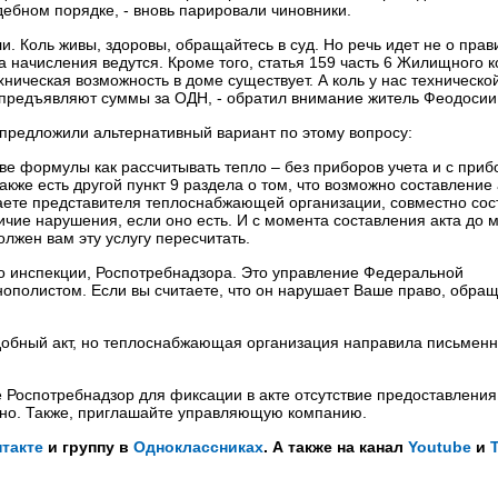
дебном порядке, - вновь парировали чиновники.
и. Коль живы, здоровы, обращайтесь в суд. Но речь идет не о прав
, а начисления ведутся. Кроме того, статья 159 часть 6 Жилищного 
хническая возможность в доме существует. А коль у нас техническо
и предъявляют суммы за ОДН, - обратил внимание житель Феодосии
предложили альтернативный вариант по этому вопросу:
ве формулы как рассчитывать тепло – без приборов учета и с при
также есть другой пункт 9 раздела о том, что возможно составление 
аете представителя теплоснабжающей организации, совместно сос
чие нарушения, если оно есть. И с момента составления акта до 
лжен вам эту услугу пересчитать.
мо инспекции, Роспотребнадзора. Это управление Федеральной
ополистом. Если вы считаете, что он нарушает Ваше право, обращ
добный акт, но теплоснабжающая организация направила письменн
е Роспотребнадзор для фиксации в акте отсутствие предоставления
льно. Также, приглашайте управляющую компанию.
такте
и группу в
Одноклассниках
. А также на канал
Youtube
и