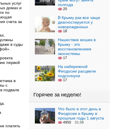
Крым могут занять
льных услуг
полгода
ных домах и
20
ги по
жающая
В Крыму рак все чаще
ия счета за
диагностируется у
новорожденных
18
ах,
 должны
Нашествие мошек в
 даже в суды
Крыму - это
фой».
восстановлением
экосистемы
роекта
17
нию первой
На набережной
Феодосии расцвели
подсолнухи
17
етчика в
мы с
 в подвале
Горячее за неделю!
да.
Что было в этот день в
а
Феодосии и Крыму в
прошлые годы 1 августа
4950
01.08
не платить