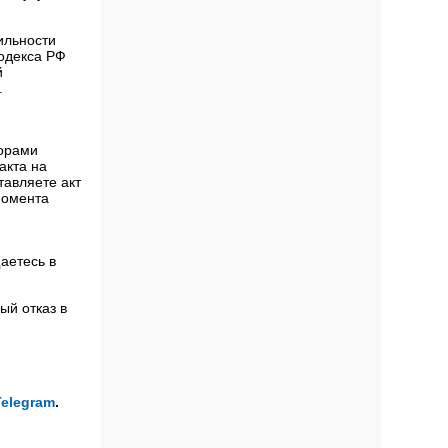
ильности
кодекса РФ
й
.
борами
акта на
тавляете акт
момента
аетесь в
ый отказ в
Telegram
.