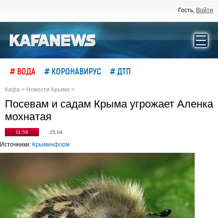
Гость,
Войти
# ВОДА
# КОРОНАВИРУС
# ДТП
Кафа
>
Новости Крыма
>
Посевам и садам Крыма угрожает Аленка
мохнатая
11:58
25.04
Источники:
Крыминформ