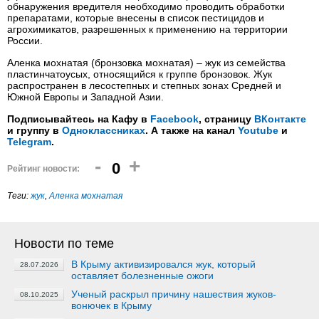
обнаружения вредителя необходимо проводить обработки
препаратами, которые внесены в список пестицидов и
агрохимикатов, разрешенных к применению на территории
России.
Аленка мохнатая (бронзовка мохнатая) – жук из семейства
пластинчатоусых, относящийся к группе бронзовок. Жук
распространен в лесостепных и степных зонах Средней и
Южной Европы и Западной Азии.
Подписывайтесь на Кафу в
Facebook
, страницу
ВКонтакте
и группу в
Одноклассниках
. А также на канал
Youtube
и
Telegram
.
-
+
0
Рейтинг новости:
Теги:
жук
,
Аленка мохнатая
Новости по теме
В Крыму активизировался жук, который
28.07.2026
оставляет болезненные ожоги
Ученый раскрыл причину нашествия жуков-
08.10.2025
вонючек в Крыму