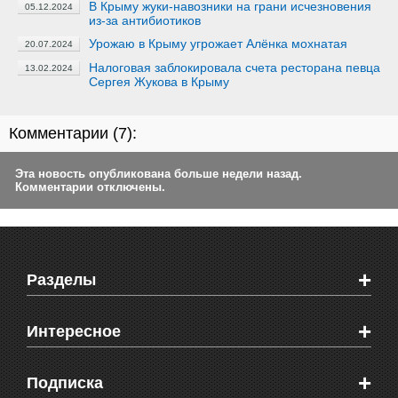
В Крыму жуки-навозники на грани исчезновения
05.12.2024
из-за антибиотиков
Урожаю в Крыму угрожает Алёнка мохнатая
20.07.2024
Налоговая заблокировала счета ресторана певца
13.02.2024
Сергея Жукова в Крыму
Комментарии (
7
):
Эта новость опубликована больше недели назад.
Комментарии отключены.
+
Разделы
Новости Феодосии
+
Интересное
Новости Крыма
Мировые новости
Видео о Феодосии
+
Подписка
Объявления
Веб-камеры Феодосии