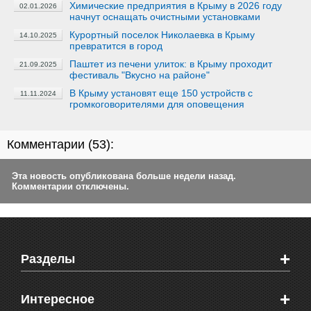
Химические предприятия в Крыму в 2026 году
02.01.2026
начнут оснащать очистными установками
Курортный поселок Николаевка в Крыму
14.10.2025
превратится в город
Паштет из печени улиток: в Крыму проходит
21.09.2025
фестиваль "Вкусно на районе"
В Крыму установят еще 150 устройств с
11.11.2024
громкоговорителями для оповещения
Комментарии (
53
):
Эта новость опубликована больше недели назад.
Комментарии отключены.
+
Разделы
Новости Феодосии
+
Интересное
Новости Крыма