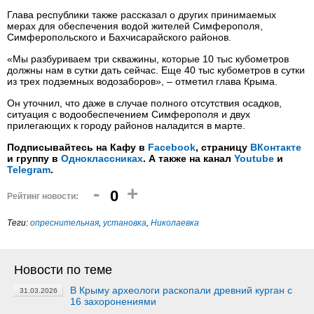
Глава республики также рассказал о других принимаемых
мерах для обеспечения водой жителей Симферополя,
Симферопольского и Бахчисарайского районов.
«Мы разбуриваем три скважины, которые 10 тыс кубометров
должны нам в сутки дать сейчас. Еще 40 тыс кубометров в сутки
из трех подземных водозаборов», – отметил глава Крыма.
Он уточнил, что даже в случае полного отсутствия осадков,
ситуация с водообеспечением Симферополя и двух
прилегающих к городу районов наладится в марте.
Подписывайтесь на Кафу в
Facebook
, страницу
ВКонтакте
и группу в
Одноклассниках
. А также на канал
Youtube
и
Telegram
.
-
+
0
Рейтинг новости:
Теги:
опреснительная
,
установка
,
Николаевка
Новости по теме
В Крыму археологи раскопали древний курган с
31.03.2026
16 захоронениями