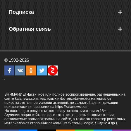
Мировые новости
Видео о Феодосии
+
Подписка
Объявления
Веб-камеры Феодосии
Здоровье
Блоги феодосийцев
Печатная версия газеты "Кафа"
+
СМС мнения читателей
Обратная связь
Школы Феодосии
RSS
Рекламодателям
Контактная информация
© 1992-2026
ВНИМАНИЕ! Частичное или полное воспроизведение, размещенных на
сайте kafanews.com, текстовых и фотографических материалов
приветствуется при условии активной, не закрытой для индексации
поисковиками гиперссылки на
https://kafanews.com
На настоящем ресурсе может присутствовать материал 18+
Администрация сайта не несет ответственность за комментарии,
оставляемые пользователями на сайте, а также за характер рекламных
материалов от сторонних рекламных систем (Google, Яндекс и др.).