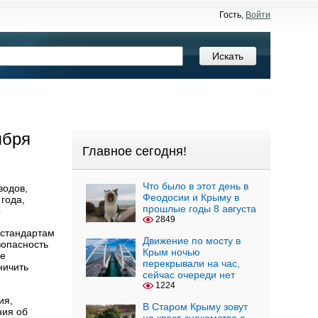
Гость,
Войти
ября
Главное сегодня!
Что было в этот день в
водов,
Феодосии и Крыму в
года,
прошлые годы 8 августа
о
2849
 стандартам
Движение по мосту в
зопасность
Крым ночью
ие
перекрывали на час,
ничить
сейчас очереди нет
1224
ия,
В Старом Крыму зовут
ния об