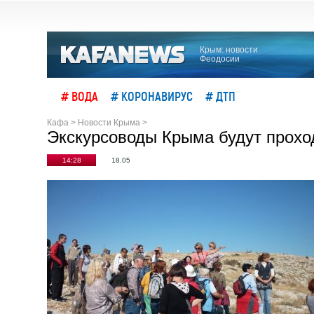
Крым: новости
Феодосии
# ВОДА
# КОРОНАВИРУС
# ДТП
Кафа
>
Новости Крыма
>
Экскурсоводы Крыма будут проход
14:28
18.05