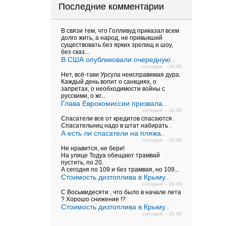
Последние комментарии
В связи тем, что Голливуд приказал всем
долго жить, а народ, не привыкший
существовать без ярких зрелищ и шоу,
без сказ...
В США опубликовали очередную..
сегодня - 16.00
Нет, всё-таки Урсула неисправимая дура.
Каждый день вопит о санкциях, о
запретах, о необходимости войны с
русскими, о жг...
Глава Еврокомиссии призвала..
сегодня - 16.00
Спасатели все от кредитов спасаются .
Спасательниц надо в штат набирать .
А есть ли спасатели на пляжа..
сегодня - 16.00
Не нравится, не бери!
На улице Тодуа обещают трамвай
пустить, по 20.
А сегодня по 109 и без трамвая, но 109...
Стоимость дизтоплива в Крыму..
сегодня - 16.00
С Восьмидесяти , что было в начале лета
? Хорошо снижение !?
Стоимость дизтоплива в Крыму..
сегодня - 16.00