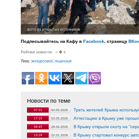
фото из открытых источников
Подписывайтесь на Кафу в
Facebook
, страницу
ВКон
Рейтинг новости:
0
Теги:
экскурсовод
,
лицензия
Новости по теме
Треть жителей Крыма использу
07:31
04.05.2026
Аттестацию в Крыму уже прошл
17:15
03.05.2026
В Крыму открыли охоту на "сер
08:45
28.04.2026
В Крыму стартовал конкурс авт
13:29
22.01.2026