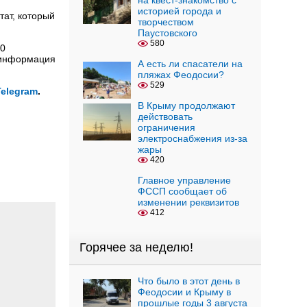
на квест-знакомство с
историей города и
тат, который
творчеством
Паустовского
580
00
а информация
А есть ли спасатели на
пляжах Феодосии?
529
Telegram
.
В Крыму продолжают
действовать
ограничения
электроснабжения из-за
жары
420
Главное управление
ФССП сообщает об
изменении реквизитов
412
Горячее за неделю!
Что было в этот день в
Феодосии и Крыму в
прошлые годы 3 августа