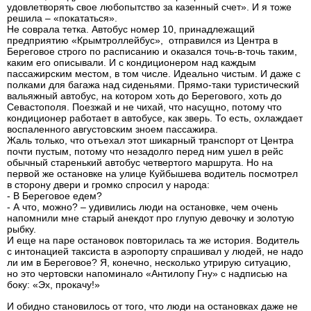
удовлетворять свое любопытство за казенный счет». И я тоже
решила – «покататься».
Не соврала тетка. Автобус номер 10, принадлежащий
предприятию «Крымтроллейбус», отправился из Центра в
Береговое строго по расписанию и оказался точь-в-точь таким,
каким его описывали. И с кондиционером над каждым
пассажирским местом, в том числе. Идеально чистым. И даже с
полками для багажа над сиденьями. Прямо-таки туристический
вальяжный автобус, на котором хоть до Берегового, хоть до
Севастополя. Поезжай и не чихай, что насущно, потому что
кондиционер работает в автобусе, как зверь. То есть, охлаждает
воспаленного августовским зноем пассажира.
Жаль только, что отъехал этот шикарный транспорт от Центра
почти пустым, потому что незадолго перед ним ушел в рейс
обычный старенький автобус четвертого маршрута. Но на
первой же остановке на улице Куйбышева водитель посмотрел
в сторону двери и громко спросил у народа:
- В Береговое едем?
- А что, можно? – удивились люди на остановке, чем очень
напомнили мне старый анекдот про глупую девочку и золотую
рыбку.
И еще на паре остановок повторилась та же история. Водитель
с интонацией таксиста в аэропорту спрашивал у людей, не надо
ли им в Береговое? Я, конечно, несколько утрирую ситуацию,
но это чертовски напоминало «Антилопу Гну» с надписью на
боку: «Эх, прокачу!»
И обидно становилось от того, что люди на остановках даже не