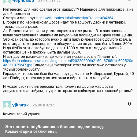
Черномор
23.08 в 18:27
Интересно, для кого сделан этот маршрут? Наверное для пляжников, а не
для береговчан.
Смотрим маршрут
https://wikiroutes.info/feodosiya?routes=84364
В горде и по Керченскому шоссе идёт по маршруту двойки и четвёрки,
только в разы реже.
А в Береговом конечная у алкомаркета возле рынка. Это застроенная,
вечно заставленная машинами неудобная площадка на краю села. Да-да.
Это край села, до которого нужно идти пару километров с другого края, а
по стандартам транспортного обслуживания не должно быть более 800м.
И до ФАПа этот автобус не довезёт 1300 м, хотя от медучреждений
остановки ОТ не должны быть дальше 300м.
И вот другое расписание, где конечная указана возле "Планеты".
https://cdn-crimea-news.com/img_content/20220809/b2160a6768f1fe602520c
4e361875c47.jpg
Владельцы "четвёрки" отжали несколько остановок у
"Крымтроллейбуса"?
Гораздо интереснее был бы маршрут дальше по Набережной, Курской, 40
лет Победы, конечная у пятиэтажки и обратно тем же путём.
И может стоит поинтересоваться, почему на другие маршруты
допускаются автобусы, внутри которых не соблюдается тепловой режим?
0
yjkmrpk
26.08 в 02:05
Комментарий удален
Эта новость опубликована больше недели назад.
Комментарии отключены.