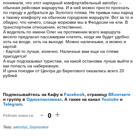
понимали, что этот нарядный комфортабельный автобус –
обычная рейсовая маршрутка. И в ней можно просто проехать
по городу и добраться до Золотого пляжа. Не привык наш народ
к такому комфорту на обычном городском маршруте. Вот за то и
обидно, что ничего, слаще морковки мы в Феодосии не ели. В
транспортном отношении, естественно.
А водитель по имени Олег на протяжении всего маршрута
весело предлагал пассажирам платить, когда им будет удобно:
хоть на входе, хоть на выходе. Можно наличными, а можно и
картой:
- Картой-то лучше, конечно. Наличные вам еще на пляже
пригодятся!
А еще подсказывал туристам, на какой остановке лучше выйти и
как попасть на набережную.
И цена поездки от Центра до Берегового оказалась всего 20
рублей.
Подписывайтесь на Кафу в
Facebook
, страницу
ВКонтакте
и группу в
Одноклассниках
. А также на канал
Youtube
и
Telegram
.
-
+
0
Рейтинг новости:
Теги:
автобус
,
Береговое