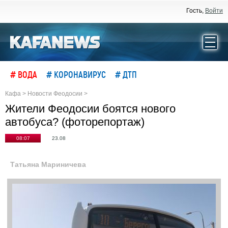
Гость,
Войти
# ВОДА
# КОРОНАВИРУС
# ДТП
Кафа
>
Новости Феодосии
>
Жители Феодосии боятся нового
автобуса? (фоторепортаж)
08:07
23.08
Татьяна Мариничева