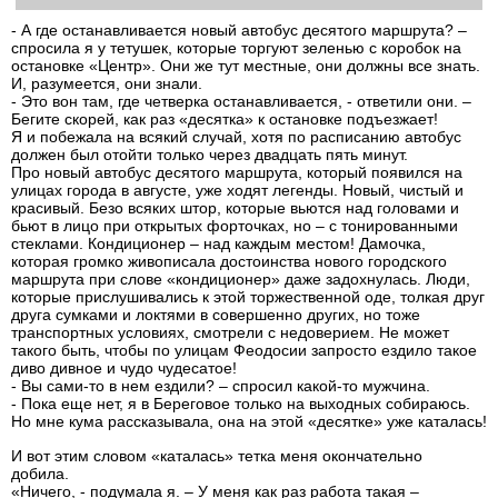
- А где останавливается новый автобус десятого маршрута? –
спросила я у тетушек, которые торгуют зеленью с коробок на
остановке «Центр». Они же тут местные, они должны все знать.
И, разумеется, они знали.
- Это вон там, где четверка останавливается, - ответили они. –
Бегите скорей, как раз «десятка» к остановке подъезжает!
Я и побежала на всякий случай, хотя по расписанию автобус
должен был отойти только через двадцать пять минут.
Про новый автобус десятого маршрута, который появился на
улицах города в августе, уже ходят легенды. Новый, чистый и
красивый. Безо всяких штор, которые вьются над головами и
бьют в лицо при открытых форточках, но – с тонированными
стеклами. Кондиционер – над каждым местом! Дамочка,
которая громко живописала достоинства нового городского
маршрута при слове «кондиционер» даже задохнулась. Люди,
которые прислушивались к этой торжественной оде, толкая друг
друга сумками и локтями в совершенно других, но тоже
транспортных условиях, смотрели с недоверием. Не может
такого быть, чтобы по улицам Феодосии запросто ездило такое
диво дивное и чудо чудесатое!
- Вы сами-то в нем ездили? – спросил какой-то мужчина.
- Пока еще нет, я в Береговое только на выходных собираюсь.
Но мне кума рассказывала, она на этой «десятке» уже каталась!
И вот этим словом «каталась» тетка меня окончательно
добила.
«Ничего, - подумала я. – У меня как раз работа такая –