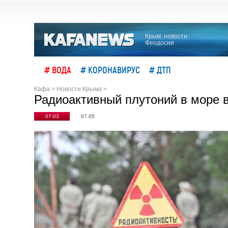
Крым: новости
Феодосии
# ВОДА
# КОРОНАВИРУС
# ДТП
Кафа
>
Новости Крыма
>
Радиоактивный плутоний в море в
07:03
07.05