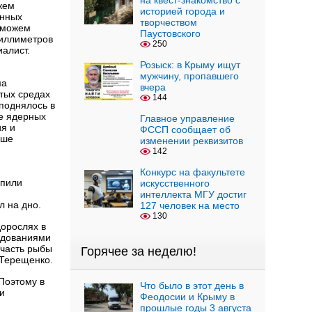
на квест-знакомство с
жем
историей города и
онных
творчеством
 можем
Паустовского
миллиметров
250
иалист.
Розыск: в Крыму ищут
мужчину, пропавшего
ма
вчера
ытых средах
144
поднялось в
е ядерных
Главное управление
я и
ФССП сообщает об
ьше
изменении реквизитов
142
Конкурс на факультете
упили
искусственного
интеллекта МГУ достиг
л на дно.
127 человек на место
130
дорослях в
ледованиями
 часть рыбы
Горячее за неделю!
 Терещенко.
Поэтому в
Что было в этот день в
и
Феодосии и Крыму в
прошлые годы 3 августа