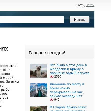
Гость,
Войти
иях
Главное сегодня!
Что было в этот день в
топольской
Феодосии и Крыму в
льской
прошлые годы 8 августа
тается
2590
х морей,
го. За этим
Движение по мосту в
го
Крым ночью
 рыбе,
перекрывали на час,
, его
сейчас очереди нет
ь раз
946
я,
.
В Старом Крыму зовут