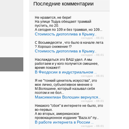
Последние комментарии
Не нравится, не бери!
На улице Тодуа обещают трамвай
пустить, по 20.
А сегодня по 109 и без трамвая, но 109...
Стоимость дизтоплива в Крыму..
сегодня - 08.01
С Восьмидесяти , что было в начале лета
? Хорошо снижение !?
Стоимость дизтоплива в Крыму..
сегодня - 08.01
Наслаждаться это ВАШ удел. А мы
работаем и у кого получится смешнее,
время покажет!
В Феодосии в индустриальном ..
сегодня - 08.01
Я не "тонкий ценитель искусства", это
мое лично, субъективное мнение о
М.Волошине, который называл себя
поэтом и не бол...
Максимилиан Волошин вернулся..
сегодня - 08.01
Никакого "сбоя" в интернете не было, это
во-первых.
А во вторых, американское
провокационное издание "Baza.io" пу...
В работе интернета в России ..
сегодня - 08.01