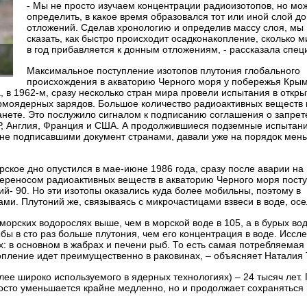
- Мы не просто изучаем концентрации радиоизотопов, но мо
определить, в какое время образовался тот или иной слой д
отложений. Сделав хронологию и определив массу слоя, мы
сказать, как быстро происходит осадконакопление, сколько 
в год прибавляется к донным отложениям, - рассказала спец
Максимальное поступление изотопов плутония глобального
происхождения в акваторию Черного моря у побережья Кры
, в 1962-м, сразу несколько стран мира провели испытания в откр
термоядерных зарядов. Большое количество радиоактивных веществ 
анете. Это послужило сигналом к подписанию соглашения о запрет
СР, Англия, Франция и США. А продолжившиеся подземные испытани
 не подписавшими документ странами, давали уже на порядок мен
ское дно опустился в мае-июне 1986 года, сразу после аварии на
ереносом радиоактивных веществ в акваторию Черного моря пост
й- 90. Но эти изотопы оказались куда более мобильны, поэтому в
и. Плутоний же, связываясь с микрочастицами взвеси в воде, осе
морских водорослях выше, чем в морской воде в 105, а в бурых во
бы в сто раз больше плутония, чем его концентрация в воде. Исс
: в основном в жабрах и печени рыб. То есть самая потребляемая
опление идет преимущественно в раковинах, – объясняет Наталия
ее широко используемого в ядерных технологиях) – 24 тысяч лет. 
росто уменьшается крайне медленно, но и продолжает сохраняться 