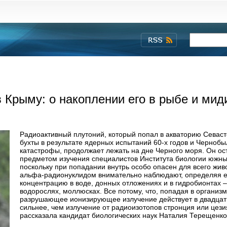
 Крыму: о накоплении его в рыбе и мид
Радиоактивный плутоний, который попал в акваторию Севас
бухты в результате ядерных испытаний 60-х годов и Чернобы
катастрофы, продолжает лежать на дне Черного моря. Он ос
предметом изучения специалистов Института биологии южны
поскольку при попадании внутрь особо опасен для всего живо
альфа-радионуклидом внимательно наблюдают, определяя е
концентрацию в воде, донных отложениях и в гидробионтах –
водорослях, моллюсках. Все потому, что, попадая в организм
разрушающее ионизирующее излучение действует в двадцат
сильнее, чем излучение от радиоизотопов стронция или цези
рассказала кандидат биологических наук Наталия Терещенко