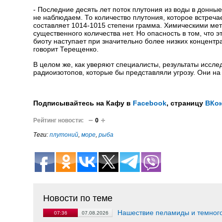
- Последние десять лет поток плутония из воды в донн
не наблюдаем. То количество плутония, которое встреча
составляет 1014-1015 степени грамма. Химическими мет
существенного количества нет. Но опасность в том, что
биоту наступает при значительно более низких концентра
говорит Терещенко.
В целом же, как уверяют специалисты, результаты иссле
радиоизотопов, которые бы представляли угрозу. Они на
Подписывайтесь на Кафу в
Facebook
, страницу
ВКон
Рейтинг новости:
0
Теги:
плутоний
,
море
,
рыба
Новости по теме
Нашествие пеламиды и темного
07:36
07.08.2026