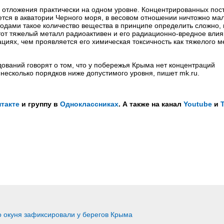
ые отложения практически на одном уровне. Концентрированных по
ется в акватории Черного моря, в весовом отношении ничтожно мал
одами такое количество вещества в принципе определить сложно, 
 этот тяжелый металл радиоактивен и его радиационно-вредное вли
циях, чем проявляется его химическая токсичность как тяжелого ме
дований говорят о том, что у побережья Крыма нет концентраций
 несколько порядков ниже допустимого уровня, пишет mk.ru.
такте
и группу в
Одноклассниках
. А также на канал
Youtube
и
 окуня зафиксировали у берегов Крыма