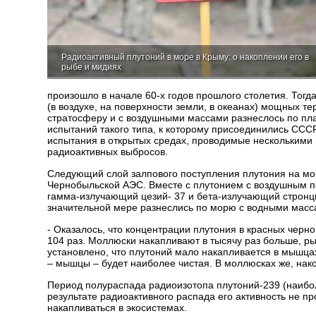
Радиоактивный плутоний в море в Крыму: о накоплении его в
рыбе и мидиях
произошло в начале 60-х годов прошлого столетия. Тогда
(в воздухе, на поверхности земли, в океанах) мощных 
стратосферу и с воздушными массами разнеслось по пл
испытаний такого типа, к которому присоединились СС
испытания в открытых средах, проводимые несколькими
радиоактивных выбросов.
Следующий слой залпового поступления плутония на мор
Чернобыльской АЭС. Вместе с плутонием с воздушным п
гамма-излучающий цезий- 37 и бета-излучающий стронци
значительной мере разнеслись по морю с водными массам
- Оказалось, что концентрации плутония в красных черно
104 раз. Моллюски накапливают в тысячу раз больше, ры
установлено, что плутоний мало накапливается в мышцах
– мышцы – будет наиболее чистая. В моллюсках же, нак
Период полураспада радиоизотопа плутоний-239 (наибол
результате радиоактивного распада его активность не п
накапливаться в экосистемах.