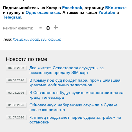
Подписывайтесь на Кафу в
Facebook
, страницу
ВКонтакте
и группу в
Одноклассниках
. А также на канал
Youtube
и
Telegram
.
-
+
0
Рейтинг новости:
Теги:
Крымский пост
,
суд
,
офицкр
Новости по теме
Два жителя Севастополя осуждены за
06.08.2026
незаконную продажу SIM-карт
В Крыму под суд пойдет пара, промышлявшая
06.08.2026
кражами мобильных телефонов
В Севастополе будут судить местного жителя за
03.08.2026
кражу телевизора
Обновленную набережную открыли в Судаке
01.08.2026
после капремонта
Ялтинец предстанет перед судом за грабеж на
31.07.2026
остановке