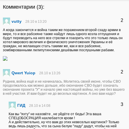
Комментарии (
3
):
2
vutty
28.10 в 13:20
А когда закончится и война таким же поражением второй сзаду армии в
мире, то и все рабсияне также найдут лишь одного козла отпущения и
будут переводить на него все стрелки и гоаорить что это только лишь он
хотел мирового величия и физического уничтожения Украины и её
граждан, не желающих стать такими же, как и все рабсияне,
зомбмрованными лилипутинскими дешёвыми послушными рабами.
2
Qwert Yuiop
28.10 в 13:26
Руднев, война ещё и не начиналась. Молитесь своей иконе, чтобы СВО
продолжалось как можно дольше, ибо окончание СВО будет означать
окончание проекта "У" и начало уже настоящей войны, но уже без вашего
в ней участия. И вам будет не до веселых картинок. А оно вам надо?
3
ГИД
28.10 в 14:08
Как вы "яхту" не назовёте , не уйдёте от беды! Эта ваша
СПЕЦОБОСРАЦИЯ нахлебается крови !
А и действительно, ну что вам до этих невеселых картинок? Только
ведь лишь радость, что за сына белую "ладу" дадут, чтобы на ней