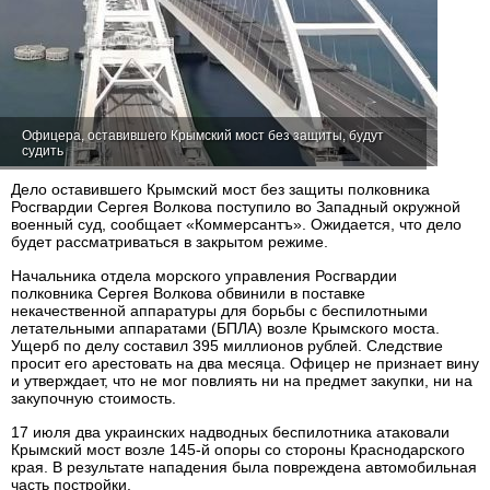
Офицера, оставившего Крымский мост без защиты, будут
судить
Дело оставившего Крымский мост без защиты полковника
Росгвардии Сергея Волкова поступило во Западный окружной
военный суд, сообщает «Коммерсантъ». Ожидается, что дело
будет рассматриваться в закрытом режиме.
Начальника отдела морского управления Росгвардии
полковника Сергея Волкова обвинили в поставке
некачественной аппаратуры для борьбы с беспилотными
летательными аппаратами (БПЛА) возле Крымского моста.
Ущерб по делу составил 395 миллионов рублей. Следствие
просит его арестовать на два месяца. Офицер не признает вину
и утверждает, что не мог повлиять ни на предмет закупки, ни на
закупочную стоимость.
17 июля два украинских надводных беспилотника атаковали
Крымский мост возле 145-й опоры со стороны Краснодарского
края. В результате нападения была повреждена автомобильная
часть постройки.