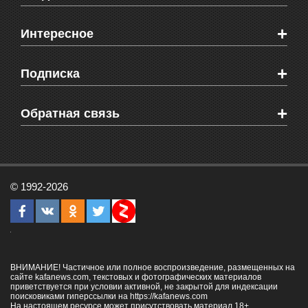
Новости Феодосии
+
Интересное
Новости Крыма
Мировые новости
Видео о Феодосии
+
Подписка
Объявления
Веб-камеры Феодосии
Здоровье
Блоги феодосийцев
Печатная версия газеты "Кафа"
+
СМС мнения читателей
Обратная связь
Школы Феодосии
RSS
Рекламодателям
Контактная информация
© 1992-2026
ВНИМАНИЕ! Частичное или полное воспроизведение, размещенных на
сайте kafanews.com, текстовых и фотографических материалов
приветствуется при условии активной, не закрытой для индексации
поисковиками гиперссылки на
https://kafanews.com
На настоящем ресурсе может присутствовать материал 18+