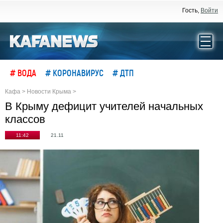
Гость,
Войти
# ВОДА
# КОРОНАВИРУС
# ДТП
Кафа
>
Новости Крыма
>
В Крыму дефицит учителей начальных
классов
11:42
21.11