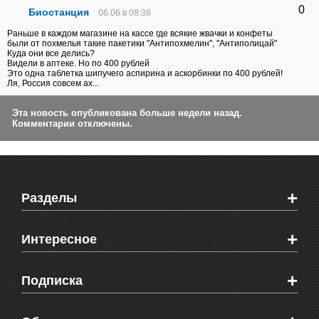
0
Биостанция
06.06 в 08:38
Раньше в каждом магазине на кассе где всякие жвачки и конфеты
были от похмелья такие пакетики "Антипохмелин", "Антиполицай"
Куда они все делись?
Видели в аптеке. Но по 400 рублей
Это одна таблетка шипучего аспирина и аскорбинки по 400 рублей!
Ля, Россия совсем ах...
Эта новость опубликована больше недели назад.
Комментарии отключены.
+
Разделы
Новости Феодосии
+
Интересное
Новости Крыма
Мировые новости
Видео о Феодосии
+
Подписка
Объявления
Веб-камеры Феодосии
Здоровье
Блоги феодосийцев
Печатная версия газеты "Кафа"