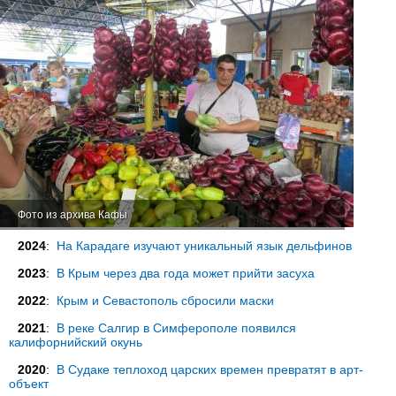
Фото из архива Кафы
2024
:
На Карадаге изучают уникальный язык дельфинов
2023
:
В Крым через два года может прийти засуха
2022
:
Крым и Севастополь сбросили маски
2021
:
В реке Салгир в Симферополе появился
калифорнийский окунь
2020
:
В Судаке теплоход царских времен превратят в арт-
объект