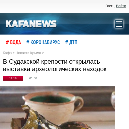
Гость,
Войти
# ВОДА
# КОРОНАВИРУС
# ДТП
Кафа
>
Новости Крыма
>
В Судакской крепости открылась
выставка археологических находок
11:16
01.08