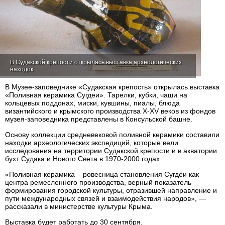
В Судакской крепости открылась выставка археологических
находок
В Музее-заповеднике «Судакская крепость» открылась выставка
«Поливная керамика Сугдеи». Тарелки, кубки, чаши на
кольцевых поддонах, миски, кувшины, пиалы, блюда
византийского и крымского производства X-XV веков из фондов
музея-заповедника представлены в Консульской башне.
Основу коллекции средневековой поливной керамики составили
находки археологических экспедиций, которые вели
исследования на территории Судакской крепости и в акватории
бухт Судака и Нового Света в 1970-2000 годах.
«Поливная керамика – ровесница становления Сугдеи как
центра ремесленного производства, верный показатель
формирования городской культуры, отразившей направление и
пути международных связей и взаимодействия народов», —
рассказали в министерстве культуры Крыма.
Выставка будет работать до 30 сентября.