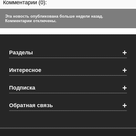
Комментарии (
0
):
Эта новость опубликована больше недели назад.
Комментарии отключены.
+
Разделы
Новости Феодосии
+
Интересное
Новости Крыма
Мировые новости
Видео о Феодосии
+
Подписка
Объявления
Веб-камеры Феодосии
Здоровье
Блоги феодосийцев
Печатная версия газеты "Кафа"
+
СМС мнения читателей
Обратная связь
Школы Феодосии
RSS
Рекламодателям
Контактная информация