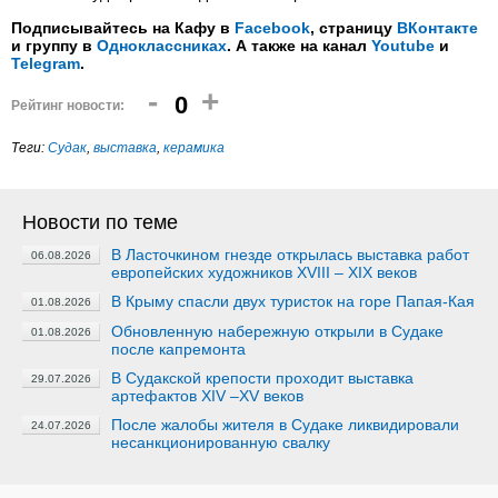
Подписывайтесь на Кафу в
Facebook
, страницу
ВКонтакте
и группу в
Одноклассниках
. А также на канал
Youtube
и
Telegram
.
-
+
0
Рейтинг новости:
Теги:
Судак
,
выставка
,
керамика
Новости по теме
В Ласточкином гнезде открылась выставка работ
06.08.2026
европейских художников XVIII – XIX веков
В Крыму спасли двух туристок на горе Папая-Кая
01.08.2026
Обновленную набережную открыли в Судаке
01.08.2026
после капремонта
В Судакской крепости проходит выставка
29.07.2026
артефактов XIV –XV веков
После жалобы жителя в Судаке ликвидировали
24.07.2026
несанкционированную свалку