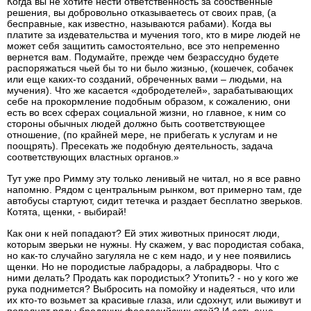
Когда вы не хотите нести ответственность за собственные
решения, вы добровольно отказываетесь от своих прав, (а
бесправные, как известно, называются рабами). Когда вы
платите за издевательства и мучения того, кто в мире людей не
может себя защитить самостоятельно, все это непременно
вернется вам. Подумайте, прежде чем безрассудно будете
распоряжаться чьей бы то ни было жизнью, (кошечек, собачек
или еще каких-то созданий, обреченных вами – людьми, на
мучения). Что же касается «добродетелей», зарабатывающих
себе на прокормление подобным образом, к сожалению, они
есть во всех сферах социальной жизни, но главное, к ним со
стороны обычных людей должно быть соответствующее
отношение, (по крайней мере, не прибегать к услугам и не
поощрять). Пресекать же подобную деятельность, задача
соответствующих властных органов.»
Тут уже про Римму эту только ленивый не читал, но я все равно
напомню. Рядом с центральным рынком, вот примерно там, где
автобусы стартуют, сидит тетечка и раздает бесплатно зверьков.
Котята, щенки, - выбирай!
Как они к ней попадают? Ей этих животных приносят люди,
которым зверьки не нужны. Ну скажем, у вас породистая собака,
но как-то случайно загуляла не с кем надо, и у нее появились
щенки. Но не породистые лабрадоры, а лабрадворы. Что с
ними делать? Продать как породистых? Утопить? - но у кого же
рука поднимется? Выбросить на помойку и надеяться, что или
их кто-то возьмет за красивые глаза, или сдохнут, или выживут и