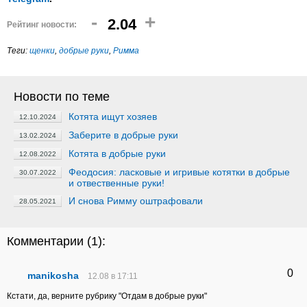
-
+
2.04
Рейтинг новости:
Теги:
щенки
,
добрые руки
,
Римма
Новости по теме
Котята ищут хозяев
12.10.2024
Заберите в добрые руки
13.02.2024
Котята в добрые руки
12.08.2022
Феодосия: ласковые и игривые котятки в добрые
30.07.2022
и отвественные руки!
И снова Римму оштрафовали
28.05.2021
Комментарии (
1
):
0
manikosha
12.08 в 17:11
Кстати, да, верните рубрику "Отдам в добрые руки"