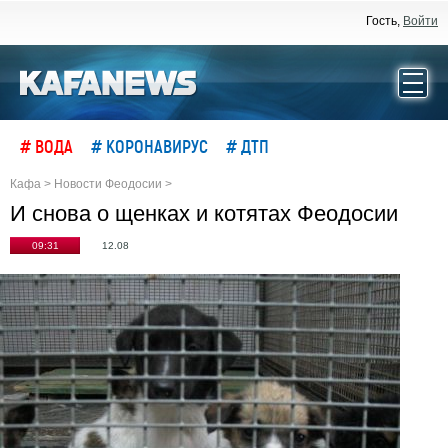
Гость,
Войти
# ВОДА
# КОРОНАВИРУС
# ДТП
Кафа
>
Новости Феодосии
>
И снова о щенках и котятах Феодосии
09:31
12.08