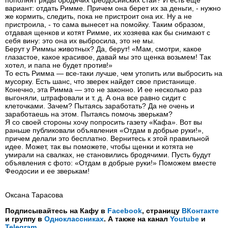
пополнят ряды бродячих феодосийских стай? И есть еще
вариант: отдать Римме. Причем она берет их за деньги, - нужно
же кормить, следить, пока не пристроит она их. Ну а не
пристроила, - то сама вынесет на помойку. Таким образом,
отдавая щенков и котят Римме, их хозяева как бы снимают с
себя вину: это она их выбросила, это не мы.
Берут у Риммы животных? Да, берут! «Мам, смотри, какое
глазастое, какое красивое, давай мы это щенка возьмем! Так
хотел, и папа не будет против!»
То есть Римма — все-таки лучше, чем утопить или выбросить на
мусорку. Есть шанс, что зверек найдет свое пристанище.
Конечно, эта Римма — это не законно. И ее несколько раз
выгоняли, штрафовали и т. д. А она все равно сидит с
клеточками. Зачем? Пытаясь заработать? Да не очень и
заработаешь на этом. Пытаясь помочь зверькам?
Я со своей стороны хочу попросить газету «Кафа». Вот вы
раньше публиковали объявления «Отдам в добрые руки!»,
причем делали это бесплатно. Вернитесь к этой правильной
идее. Может, так вы поможете, чтобы щенки и котята не
умирали на свалках, не становились бродячими. Пусть будут
объявления с фото: «Отдам в добрые руки!» Поможем вместе
Феодосии и ее зверькам!
Оксана Тарасова
Подписывайтесь на Кафу в
Facebook
, страницу
ВКонтакте
и группу в
Одноклассниках
. А также на канал
Youtube
и
Telegram
.