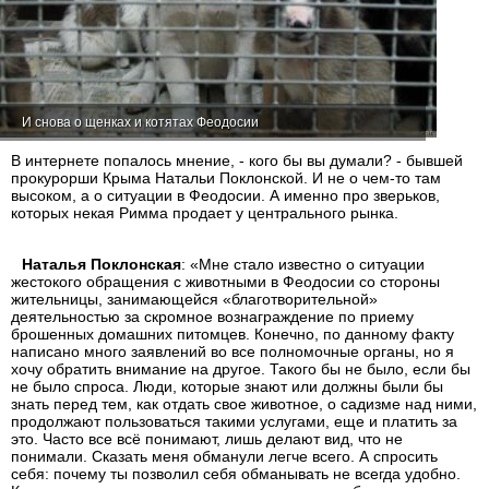
И снова о щенках и котятах Феодосии
В интернете попалось мнение, - кого бы вы думали? - бывшей
прокурорши Крыма Натальи Поклонской. И не о чем-то там
высоком, а о ситуации в Феодосии. А именно про зверьков,
которых некая Римма продает у центрального рынка.
Наталья Поклонская
: «Мне стало известно о ситуации
жестокого обращения с животными в Феодосии со стороны
жительницы, занимающейся «благотворительной»
деятельностью за скромное вознаграждение по приему
брошенных домашних питомцев. Конечно, по данному факту
написано много заявлений во все полномочные органы, но я
хочу обратить внимание на другое. Такого бы не было, если бы
не было спроса. Люди, которые знают или должны были бы
знать перед тем, как отдать свое животное, о садизме над ними,
продолжают пользоваться такими услугами, еще и платить за
это. Часто все всё понимают, лишь делают вид, что не
понимали. Сказать меня обманули легче всего. А спросить
себя: почему ты позволил себя обманывать не всегда удобно.