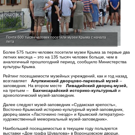
Почти 600 тысяч человек посетили музеи Крыма с начала
лета
Более 575 тысяч человек посетили музеи Крыма за первые два
летних месяца – это на 135 тысяч человек больше, чем в
аналогичный прошлогодний период, сообщило Министерства
культуры Крыма.
Рейтинг посещаемости музейных учреждений, как и год назад,
возглавляет
Алупкинский дворцово-парковый музей
–
заповедник. На втором месте
Ливадийский дворец-музей,
на третьем –
Бахчисарайский историко-культурный
и
археологический музей-заповедник.
Далее следуют музей-заповедник «Судакская крепость»,
Восточно-Крымский историко-культурный музей-заповедник,
дворец-замок «Ласточкино гнездо» и Крымский литературно-
художественный мемориальный музей-заповедник».
Наибольшей посещаемостью в текущем году пользуются
выставки «Дом графа Шувалова» в Воронцовском дворце,