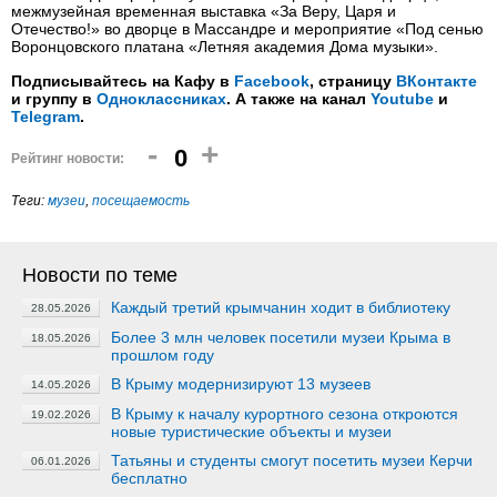
межмузейная временная выставка «За Веру, Царя и
Отечество!» во дворце в Массандре и мероприятие «Под сенью
Воронцовского платана «Летняя академия Дома музыки».
Подписывайтесь на Кафу в
Facebook
, страницу
ВКонтакте
и группу в
Одноклассниках
. А также на канал
Youtube
и
Telegram
.
-
+
0
Рейтинг новости:
Теги:
музеи
,
посещаемость
Новости по теме
Каждый третий крымчанин ходит в библиотеку
28.05.2026
Более 3 млн человек посетили музеи Крыма в
18.05.2026
прошлом году
В Крыму модернизируют 13 музеев
14.05.2026
В Крыму к началу курортного сезона откроются
19.02.2026
новые туристические объекты и музеи
Татьяны и студенты смогут посетить музеи Керчи
06.01.2026
бесплатно