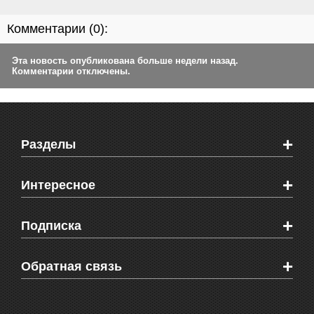
Комментарии (
0
):
Эта новость опубликована больше недели назад.
Комментарии отключены.
+
Разделы
Новости Феодосии
+
Интересное
Новости Крыма
Мировые новости
Видео о Феодосии
+
Подписка
Объявления
Веб-камеры Феодосии
Здоровье
Блоги феодосийцев
Печатная версия газеты "Кафа"
+
СМС мнения читателей
Обратная связь
Школы Феодосии
RSS
Рекламодателям
Контактная информация