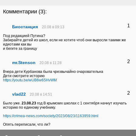
Комментарии (
3
):
1
Биостанция
20.08 в 09:13
Под редакцией Путина?
Забирайте детей из школ, если не хотите чтоб они выросли такими же
идиотами как вы
и бегите за границу
2
mr.Stenson
20.08 в 11:28
Вчера дети Курбанова была чрезвычайно очаровательна
Дети смотрите историю
https://youtu.be/wUB6w65HvWM
2
vlad22
20.08 в 14:51
Было уже.
23.08.23
год В крымских школах с 1 сентября начнут изучать
историю по единому учебнику.
https://crimea-news.com/society/2023/08/23/1163959.html
Опять переписали, что ли?