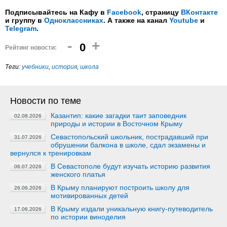
Подписывайтесь на Кафу в
Facebook
, страницу
ВКонтакте
и группу в
Одноклассниках
. А также на канал
Youtube
и
Telegram
.
-
+
0
Рейтинг новости:
Теги:
учебники
,
история
,
школа
Новости по теме
Казантип: какие загадки таит заповедник
02.08.2026
природы и истории в Восточном Крыму
Севастопольский школьник, пострадавший при
31.07.2026
обрушении балкона в школе, сдал экзамены и
вернулся к тренировкам
В Севастополе будут изучать историю развития
06.07.2026
женского платья
В Крыму планируют построить школу для
26.06.2026
мотивированных детей
В Крыму издали уникальную книгу-путеводитель
17.06.2026
по истории виноделия